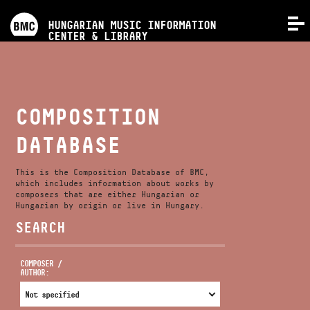
PROGRAMS
HUNGARIAN MUSIC INFORMATION
MENU
CENTER & LIBRARY
COMPETITIONS
TRAININGS
COMPOSITION
DATABASE
RELEASES
This is the Composition Database of BMC,
ABOUT US
which includes information about works by
composers that are either Hungarian or
Hungarian by origin or live in Hungary.
SEARCH
CONTACT
COMPOSER /
AUTHOR:
VIDEO GALLERY