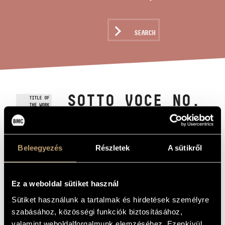
ARTIST DATABASE
COMPOSITION DATABASE
SEARCH
MUSIC LIBRARY, ONLINE CATALOG
SOTTO VOCE NO.
TITLE OF
THE WORK
3 - IN
MEMORIAM
CLAUDE ACHILLE
Beleegyezés
Részletek
A sütikről
DEBUSSY
Ez a weboldal sütiket használ
Lendvay Kamilló
COMPOSER
Sütiket használunk a tartalmak és hirdetések személyre
szabásához, közösségi funkciók biztosításához,
Sotto Voce No. 3 - In memoriam Claude Achille Debussy
ORIGINAL /
valamint weboldalforgalmunk elemzéséhez. Ezenkívül
HUNGARIAN