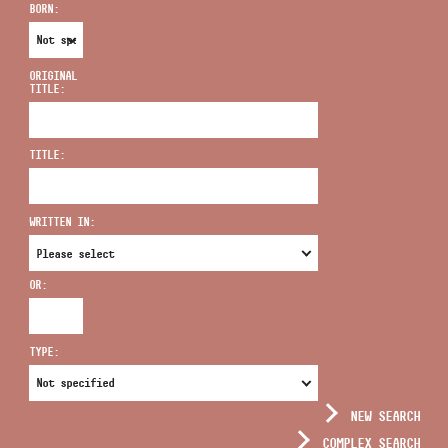
BORN:
ORIGINAL
TITLE:
ADDRESS
TITLE:
EMAIL
infokozpont@bmc.hu
WRITTEN IN:
PHONE
OR:
OPENING HOURS
TYPE:
NEW SEARCH
COMPLEX SEARCH