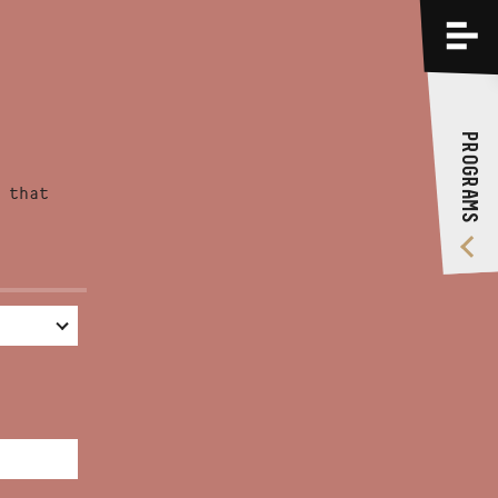
PROGRAMS
TRAININGS
PROGRAMS
ABOUT US
 that
VIDEO GALLERY