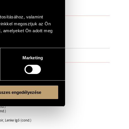
tosításához, valamint
einkkel megosztjuk az Ön
l, amelyeket Ön adott meg
Marketing
 Botka (cond.)
szes engedélyezése
nd.)
nd.)
r, Lenke Igó (cond.)