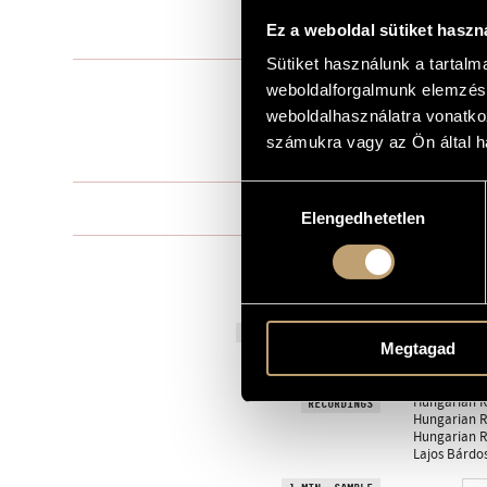
Ez a weboldal sütiket haszn
1971
YEAR OF COMPOSITION
Sütiket használunk a tartal
Children's ch
TYPE
weboldalforgalmunk elemzésé
weboldalhasználatra vonatko
children´s c
INSTRUMENTATION
számukra vagy az Ön által ha
5 min
DURATION
Hozzájárulás
I - II - III
MOVEMENTS, PARTS
Elengedhetetlen
kiválasztása
SZABÓ, Lőri
TEXT
Hungarian
LANGUAGE
1972, Hungar
PREMIERE INFORMATION
Megtagad
MS
PUBLISHER / SOURCE
Hungarian Ra
RECORDINGS
Hungarian Ra
Hungarian Ra
Lajos Bárdos