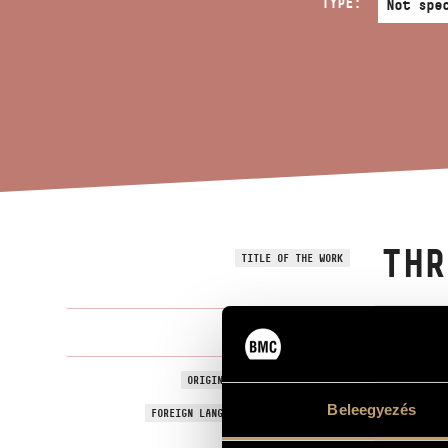
TYPE:
THR
TITLE OF THE WORK
Decsényi Já
COMPOSER
Három kis 
ORIGINAL / HUNGARIAN TITLE
Beleegyezés
Three Short
FOREIGN LANGUAGE / ENGLISH TITLE
On poems by 
SUBTITLE