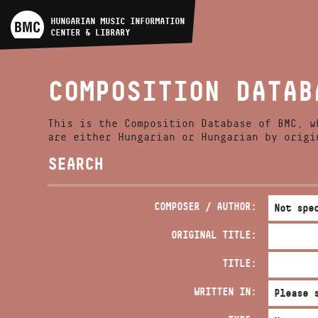
ARTIST DATABASE
HUNGARIAN MUSIC INFORMATION
CENTER & LIBRARY
COMPOSITION DATABASE
COMPOSITION DATAB
MUSIC LIBRARY, ONLINE
CATALOG
This is the Composition Database of BMC, w
are either Hungarian or Hungarian by origi
SEARCH
COMPOSER / AUTHOR:
ORIGINAL TITLE:
TITLE:
WRITTEN IN: