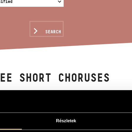
SEARCH
EE SHORT CHORUSES
nos
kórusmű
Részletek
 Choruses
Lőrinc Szabó - For children´s choir