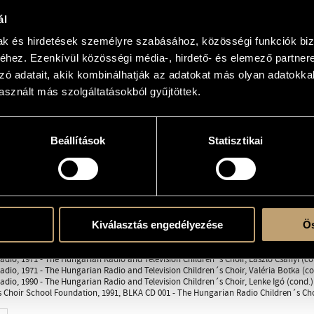
ál
mak és hirdetések személyre szabásához, közösségi funkciók biz
oir
hez. Ezenkívül közösségi média-, hirdető- és elemező partner
zó adatait, akik kombinálhatják az adatokat más olyan adatokka
hoir
sznált más szolgáltatásokból gyűjtöttek.
Beállítások
Statisztikai
nc
ian Radio, Budapest; The Hungarian Radio and Television Children´s Choir, Valéria
Kiválasztás engedélyezése
Ös
dio, 1971 - The Hungarian Radio and Television Children´s Choir, László Csányi (co
dio, 1971 - The Hungarian Radio and Television Children´s Choir, Valéria Botka (co
dio, 1990 - The Hungarian Radio and Television Children´s Choir, Lenke Igó (cond.)
 Choir School Foundation, 1991, BLKA CD 001 - The Hungarian Radio Children´s Choi