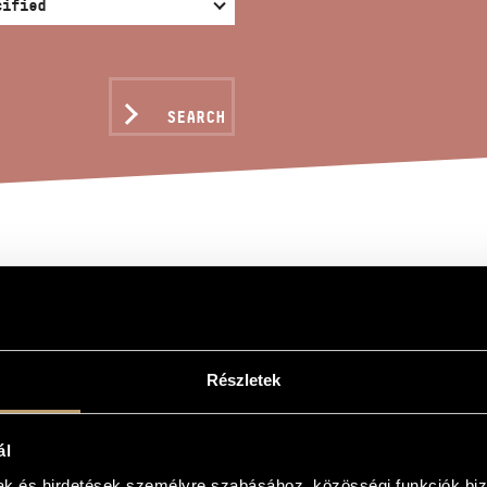
SEARCH
OROUS SONG
nos
Részletek
ong
ál
´s choir and chamber orchestra
mak és hirdetések személyre szabásához, közösségi funkciók biz