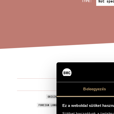
TYPE:
HUM
TITLE OF THE WORK
Decsényi Já
COMPOSER
Beleegyezés
Tréfás dal
ORIGINAL / HUNGARIAN TITLE
Humorous S
FOREIGN LANGUAGE / ENGLISH TITLE
Ez a weboldal sütiket haszn
For children
Sütiket használunk a tartal
SUBTITLE