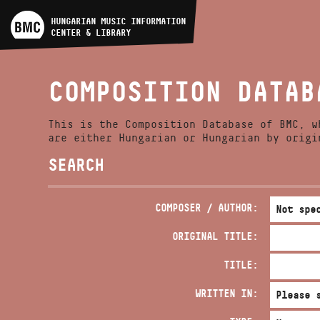
ARTIST DATABASE
HUNGARIAN MUSIC INFORMATION
CENTER & LIBRARY
COMPOSITION DATABASE
COMPOSITION DATAB
MUSIC LIBRARY, ONLINE
CATALOG
This is the Composition Database of BMC, w
are either Hungarian or Hungarian by origi
SEARCH
COMPOSER / AUTHOR:
ORIGINAL TITLE:
TITLE:
WRITTEN IN: