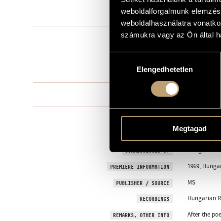
weboldalforgalmunk elemzésé
1969
YEAR OF COMPOSITION
weboldalhasználatra vonatko
számukra vagy az Ön által ha
Choir and c
TYPE
choir - cham
INSTRUMENTATION
Hozzájárulás
Elengedhetetlen
kiválasztása
2 min
DURATION
One movem
MOVEMENTS, PARTS
KAPUVÁRI, B
TEXT
Megtagad
Hungarian
LANGUAGE
Hungarian R
COMMISSIONED BY
1969, Hungar
PREMIERE INFORMATION
MS
PUBLISHER / SOURCE
Hungarian Ra
RECORDINGS
After the po
REMARKS, OTHER INFO