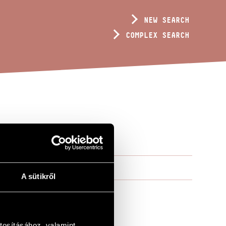
NEW SEARCH
COMPLEX SEARCH
A sütikről
tosításához, valamint