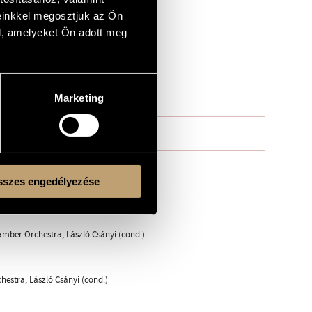
einkkel megosztjuk az Ön
l, amelyeket Ön adott meg
Marketing
szes engedélyezése
mber Orchestra, László Csányi (cond.)
estra, László Csányi (cond.)