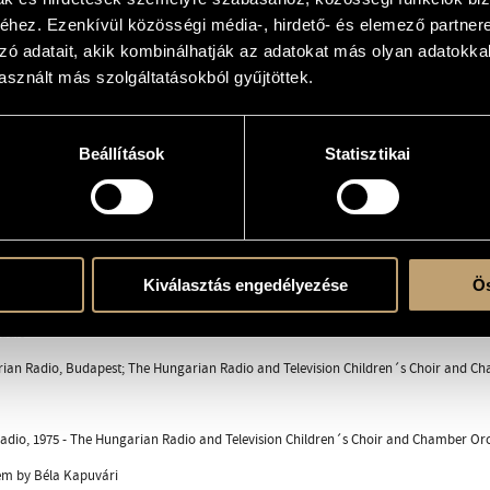
hez. Ezenkívül közösségi média-, hirdető- és elemező partner
zó adatait, akik kombinálhatják az adatokat más olyan adatokka
sznált más szolgáltatásokból gyűjtöttek.
hamber orchestra
ber orchestra
Beállítások
Statisztikai
ent
éla
Kiválasztás engedélyezése
Ös
adio
ian Radio, Budapest; The Hungarian Radio and Television Children´s Choir and Cha
dio, 1975 - The Hungarian Radio and Television Children´s Choir and Chamber Orch
em by Béla Kapuvári