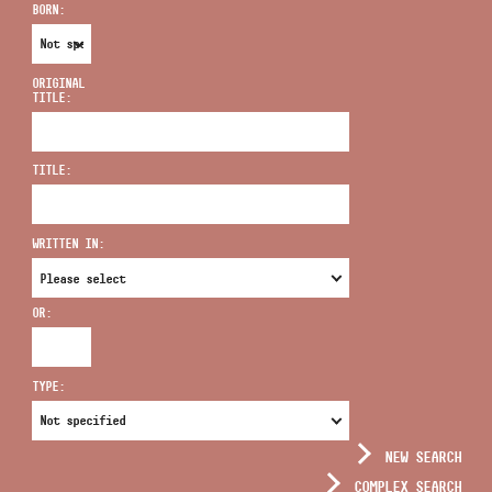
BORN:
ORIGINAL
TITLE:
ADDRESS
TITLE:
EMAIL
infokozpont@bmc.hu
WRITTEN IN:
PHONE
OR:
OPENING HOURS
TYPE:
NEW SEARCH
COMPLEX SEARCH