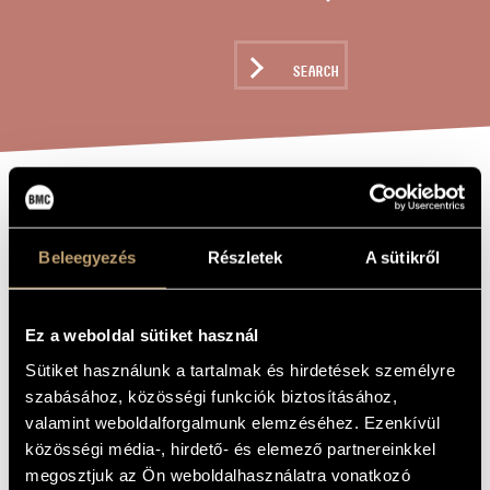
ARTIST DATABASE
COMPOSITION DATABASE
SEARCH
MUSIC LIBRARY, ONLINE CATALOG
SMALL PICTURE
TITLE OF
THE WORK
BOOK OF
Beleegyezés
Részletek
A sütikről
ANIMALS
Ez a weboldal sütiket használ
Decsényi János
COMPOSER
Sütiket használunk a tartalmak és hirdetések személyre
szabásához, közösségi funkciók biztosításához,
Kis képeskönyv állatokról
ORIGINAL /
HUNGARIAN
valamint weboldalforgalmunk elemzéséhez. Ezenkívül
TITLE
közösségi média-, hirdető- és elemező partnereinkkel
Small Picture Book of Animals
FOREIGN
megosztjuk az Ön weboldalhasználatra vonatkozó
LANGUAGE /
ENGLISH