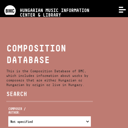
PROGRAMS
HUNGARIAN MUSIC INFORMATION
MENU
CENTER & LIBRARY
COMPETITIONS
TRAININGS
COMPOSITION
DATABASE
RELEASES
This is the Composition Database of BMC,
ABOUT US
which includes information about works by
composers that are either Hungarian or
Hungarian by origin or live in Hungary.
SEARCH
CONTACT
COMPOSER /
AUTHOR:
VIDEO GALLERY