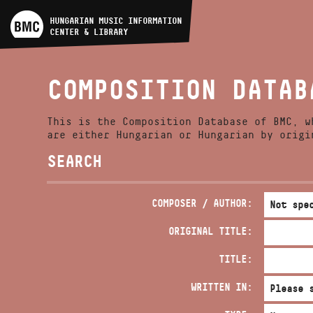
ARTIST DATABASE
HUNGARIAN MUSIC INFORMATION
CENTER & LIBRARY
COMPOSITION DATABASE
COMPOSITION DATAB
MUSIC LIBRARY, ONLINE
CATALOG
This is the Composition Database of BMC, w
are either Hungarian or Hungarian by origi
SEARCH
COMPOSER / AUTHOR:
ORIGINAL TITLE:
TITLE:
WRITTEN IN: