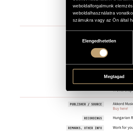
weboldalforgalmunk elemzésé
to Kinga D
DEDICATION
weboldalhasználatra vonatko
1982
YEAR OF COMPOSITION
számukra vagy az Ön által ha
Instrumental
TYPE
Hozzájárulás
Elengedhetetlen
kiválasztása
1
NUMBER OF PLAYERS
pf.
INSTRUMENTATION
1. Bartók zs
MOVEMENTS, PARTS
2. Amikor Sz
3. A köszörű
4. Szélkakas
Megtagad
5. Avar / Fal
6. Mobile si
7. Önarckép /
Akkord Music
PUBLISHER / SOURCE
Buy here!
Hungarian R
RECORDINGS
Work for you
REMARKS, OTHER INFO