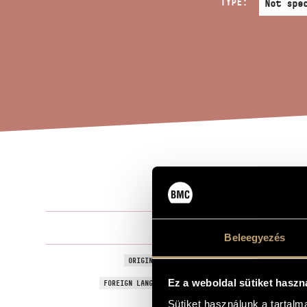
TYPE:
GHI
TITLE OF THE WORK
Sári József
COMPOSER
Beleegyezés
Ghiribizzi
ORIGINAL / HUNGARIAN TITLE
Ghiribizzi
Ez a weboldal sütiket haszn
FOREIGN LANGUAGE / ENGLISH TITLE
Sütiket használunk a tartal
For seven ea
SUBTITLE