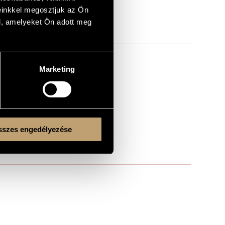
einkkel megosztjuk az Ön
l, amelyeket Ön adott meg
Marketing
szes engedélyezése