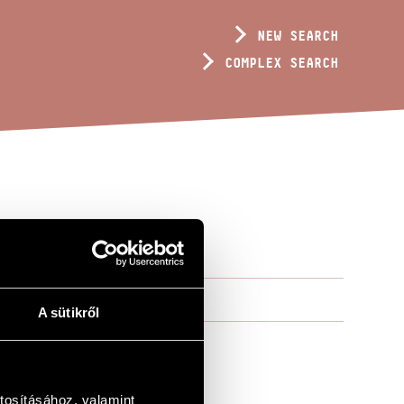
NEW SEARCH
COMPLEX SEARCH
A sütikről
tosításához, valamint