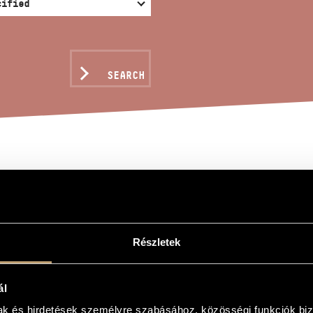
SEARCH
RIBIZZI
Részletek
ál
mak és hirdetések személyre szabásához, közösségi funkciók biz
sy piano pieces