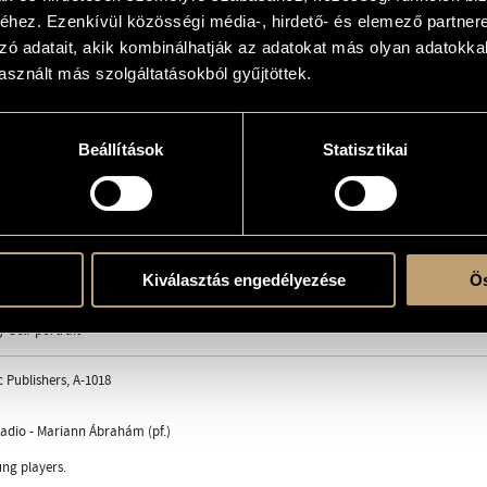
hez. Ezenkívül közösségi média-, hirdető- és elemező partner
omokos
zó adatait, akik kombinálhatják az adatokat más olyan adatokka
sznált más szolgáltatásokból gyűjtöttek.
 solo
Beállítások
Statisztikai
ebórája / Bartók´s pocket-watch
travinszkij még gyermek volt / When Stravinsky was still a child
s / The knifegrinder
 / Weather cock
Kiválasztás engedélyezése
Ös
len leaves
ne perpetuo
 Self-portrait
 Publishers, A-1018
adio - Mariann Ábrahám (pf.)
ng players.