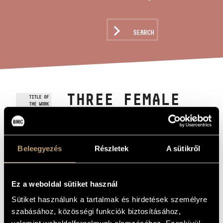
ARTIST DATABASE
COMPOSITION DATABASE
SEARCH
MUSIC LIBRARY, ONLINE CATALOG
THREE FEMALE
TITLE OF
THE WORK
CHORUSES
Kocsár Miklós
COMPOSER
Beleegyezés
Részletek
A sütikről
Három nőikar
ORIGINAL /
HUNGARIAN
TITLE
Ez a weboldal sütiket használ
Three Female Choruses
FOREIGN
Sütiket használunk a tartalmak és hirdetések személyre
LANGUAGE /
ENGLISH
szabásához, közösségi funkciók biztosításához,
TITLE