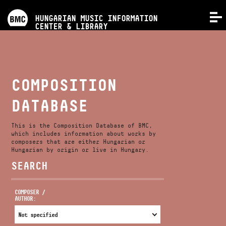
PROGRAMS
HUNGARIAN MUSIC INFORMATION
MENU
CENTER & LIBRARY
COMPETITIONS
TRAININGS
COMPOSITION
DATABASE
RELEASES
This is the Composition Database of BMC,
ABOUT US
which includes information about works by
composers that are either Hungarian or
Hungarian by origin or live in Hungary.
SEARCH
CONTACT
COMPOSER /
AUTHOR:
VIDEO GALLERY