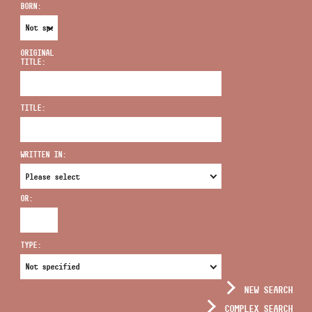
BORN:
ORIGINAL
TITLE:
ADDRESS
TITLE:
EMAIL
infokozpont@bmc.hu
WRITTEN IN:
PHONE
OR:
OPENING HOURS
TYPE:
NEW SEARCH
COMPLEX SEARCH