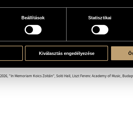
Beállítások
Statisztikai
(S-A-T-B)
ent
Kiválasztás engedélyezése
Ös
ás
026, "In Memoriam Koics Zoltán", Solti Hall, Liszt Ferenc Academy of Music, Buda