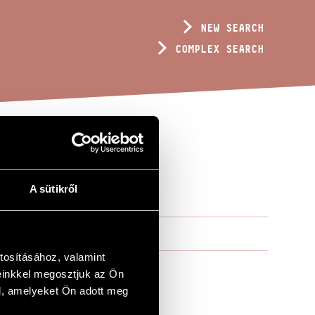
NEW SEARCH
COMPLEX SEARCH
A sütikről
tosításához, valamint
einkkel megosztjuk az Ön
l, amelyeket Ön adott meg