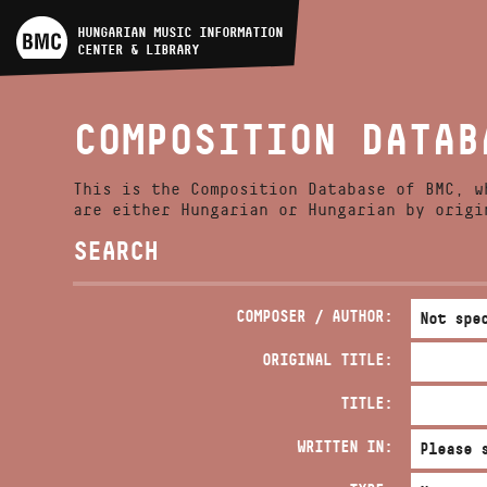
ARTIST DATABASE
HUNGARIAN MUSIC INFORMATION
CENTER & LIBRARY
COMPOSITION DATABASE
COMPOSITION DATAB
MUSIC LIBRARY, ONLINE
CATALOG
This is the Composition Database of BMC, w
are either Hungarian or Hungarian by origi
SEARCH
COMPOSER / AUTHOR:
ORIGINAL TITLE:
TITLE:
WRITTEN IN: