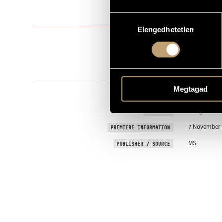
2026
YEAR OF COMPOSITION
Hozzájárulás
Elengedhetetlen
kiválasztása
Mixed choir
TYPE
mixed choir 
INSTRUMENTATION
One movem
MOVEMENTS, PARTS
Megtagad
MEZEI, Andr
TEXT
Hungarian
LANGUAGE
7 November 2
PREMIERE INFORMATION
MS
PUBLISHER / SOURCE