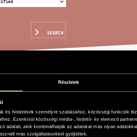
SEARCH
R
Részletek
ál
mak és hirdetések személyre szabásához, közösségi funkciók biz
hez. Ezenkívül közösségi média-, hirdető- és elemező partner
zó adatait, akik kombinálhatják az adatokat más olyan adatokka
sznált más szolgáltatásokból gyűjtöttek.
by András Mezei - For mixed choir