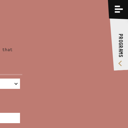
PROGRAMS
TRAININGS
PROGRAMS
ABOUT US
 that
VIDEO GALLERY