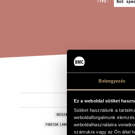
TYPE:
FEA
TITLE OF THE WORK
Beleegyezés
Hollós Máté
COMPOSER
Ez a weboldal sütiket haszn
Sütiket használunk a tartal
Félelem
ORIGINAL / HUNGARIAN TITLE
weboldalforgalmunk elemzésé
Fear
weboldalhasználatra vonatko
FOREIGN LANGUAGE / ENGLISH TITLE
számukra vagy az Ön által ha
To the poem 
SUBTITLE