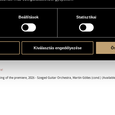
ed Guitar Orchestra
Beállítások
Statisztikai
hestra
ra
Kiválasztás engedélyezése
Ös
, Ferenc Lsizt Hall, SZTE Béla Bartók Faculty of Arts, Szeged, Hungary; Szeged Guitar
re!
ing of the premiere, 2025 - Szeged Guitar Orchestra, Martin Gölles (cond.) (Availab