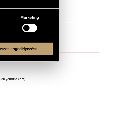
Marketing
szes engedélyezése
 Orchestra, Martin Gölles (cond.)
le on youtube.com)