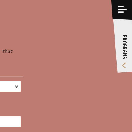
PROGRAMS
TRAININGS
PROGRAMS
ABOUT US
 that
VIDEO GALLERY