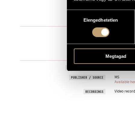
For the Szeg
DEDICATION
Hozzájárulás
2025
YEAR OF COMPOSITION
Elengedhetetlen
kiválasztása
Chamber orc
TYPE
chit. orchest
INSTRUMENTATION
5 min
DURATION
Megtagad
8 April 2025
PREMIERE INFORMATION
MS
PUBLISHER / SOURCE
Available he
Video record
RECORDINGS