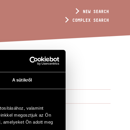
NEW SEARCH
COMPLEX SEARCH
A sütikről
tosításához, valamint
einkkel megosztjuk az Ön
l, amelyeket Ön adott meg