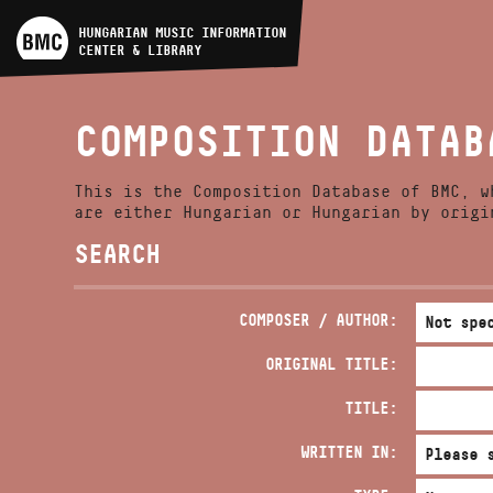
ARTIST DATABASE
HUNGARIAN MUSIC INFORMATION
CENTER & LIBRARY
COMPOSITION DATABASE
COMPOSITION DATAB
MUSIC LIBRARY, ONLINE
CATALOG
This is the Composition Database of BMC, w
are either Hungarian or Hungarian by origi
SEARCH
COMPOSER / AUTHOR:
ORIGINAL TITLE:
TITLE:
WRITTEN IN: