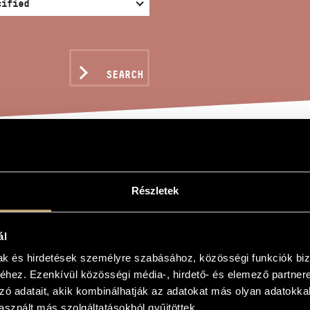
SEARCH
VENIRS DE SAIGON
Részletek
ál
mak és hirdetések személyre szabásához, közösségi funkciók biz
e Saigon
hez. Ezenkívül közösségi média-, hirdető- és elemező partner
e Saigon
zó adatait, akik kombinálhatják az adatokat más olyan adatokka
rchestra
sznált más szolgáltatásokból gyűjtöttek.