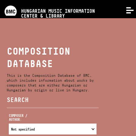
PROGRAMS
HUNGARIAN MUSIC INFORMATION
MENU
CENTER & LIBRARY
COMPETITIONS
TRAININGS
COMPOSITION
DATABASE
RELEASES
This is the Composition Database of BMC,
ABOUT US
which includes information about works by
composers that are either Hungarian or
Hungarian by origin or live in Hungary.
SEARCH
CONTACT
COMPOSER /
AUTHOR:
VIDEO GALLERY