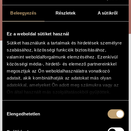
ARTIST DATABASE
Beleegyezés
Részletek
A sütikről
COMPOSITION DATABASE
SEARCH
MUSIC LIBRARY, ONLINE CATALOG
Ez a weboldal sütiket használ
Sütiket használunk a tartalmak és hirdetések személyre
szabásához, közösségi funkciók biztosításához,
CINQUE
valamint weboldalforgalmunk elemzéséhez. Ezenkívül
TITLE OF
THE WORK
közösségi média-, hirdető- és elemező partnereinkkel
SFIGURAZIONI
megosztjuk az Ön weboldalhasználatra vonatkozó
adatait, akik kombinálhatják az adatokat más olyan
adatokkal, amelyeket Ön adott meg számukra vagy az
Szőcs Márton
COMPOSER
Ön által használt más szolgáltatásokból gyűjtöttek.
Cinque sfigurazioni
ORIGINAL /
HUNGARIAN
TITLE
Hozzájárulás
Cinque sfigurazioni
Elengedhetetlen
FOREIGN
kiválasztása
LANGUAGE /
ENGLISH
TITLE