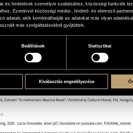
mak és hirdetések személyre szabásához, közösségi funkciók biz
őcs
hez. Ezenkívül közösségi média-, hirdető- és elemező partner
zó adatait, akik kombinálhatják az adatokat más olyan adatokka
sznált más szolgáltatásokból gyűjtöttek.
 solo
Beállítások
Statisztikai
Kiválasztás engedélyezése
Ös
s
5, Concert "In memoriam Maurice Ravel", Vörösmarty Cultural House, Fót, Hungary;
re!
ing, 2026 - Lúcia Donatella Jenei (pf.) (Available on youtube.com, FUGA948_online)