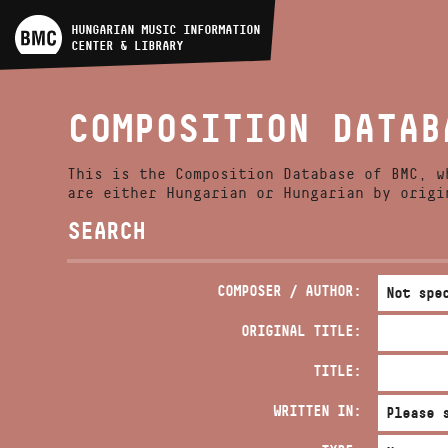
ARTIST DATABASE
HUNGARIAN MUSIC INFORMATION
CENTER & LIBRARY
COMPOSITION DATABASE
COMPOSITION DATAB
MUSIC LIBRARY, ONLINE
CATALOG
This is the Composition Database of BMC, w
are either Hungarian or Hungarian by origi
SEARCH
COMPOSER / AUTHOR:
ORIGINAL TITLE:
TITLE:
WRITTEN IN: