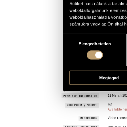
Sütiket használunk a tartal
to Henrik Sz
DEDICATION
weboldalforgalmunk elemzésé
weboldalhasználatra vonatko
2025
YEAR OF COMPOSITION
számukra vagy az Ön által ha
Instrumental
TYPE
Hozzájárulás
1
NUMBER OF PLAYERS
Elengedhetetlen
kiválasztása
pf.
INSTRUMENTATION
7 min
DURATION
I - II - III
MOVEMENTS, PARTS
Megtagad
Henrik Szőc
COMMISSIONED BY
11 March 202
PREMIERE INFORMATION
MS
PUBLISHER / SOURCE
Available he
Video record
RECORDINGS