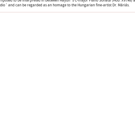
mposed to be interpreted in between Haydn´s C-major Piano Sonata (Hob. XVI:48) a
dio´ and can be regarded as an homage to the Hungarian fine-artist Dr. Máriás.
Design
ter
facebook page
YouTube channel