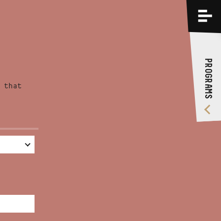
PROGRAMS
TRAININGS
PROGRAMS
ABOUT US
 that
VIDEO GALLERY