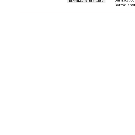
Burleska, co
REMARKS, OTHER INFO
Bartók´s stu
Subscribe newslet