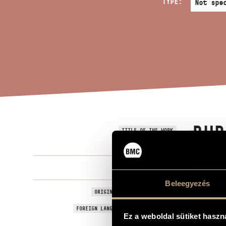
TYPE:
BUR
TITLE OF THE WORK
Balogh Máté
COMPOSER
Beleegyezés
Burleska
ORIGINAL / HUNGARIAN TITLE
Burleska
FOREIGN LANGUAGE / ENGLISH TITLE
Ez a weboldal sütiket haszn
Joseph Haydn
SUBTITLE