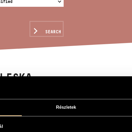
SEARCH
LESKA
Részletek
ál
 in Béla Bartók´s studio - Hommage to Dr. Máriás - For piano