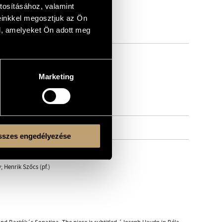
tosításához, valamint
einkkel megosztjuk az Ön
l, amelyeket Ön adott meg
Marketing
szes engedélyezése
 Henrik Szőcs (pf.)