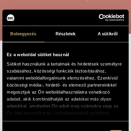
ARTIST DATABASE
COMPOSITION DATABASE
SEARCH
MUSIC LIBRARY, ONLINE CATALOG
Beleegyezés
Részletek
A sütikről
Ez a weboldal sütiket használ
DANNY BOY
TITLE OF
THE WORK
Sütiket használunk a tartalmak és hirdetések személyre
(LONDONERRY
szabásához, közösségi funkciók biztosításához,
AIR)
valamint weboldalforgalmunk elemzéséhez. Ezenkívül
közösségi média-, hirdető- és elemező partnereinkkel
megosztjuk az Ön weboldalhasználatra vonatkozó
Gárdonyi Zsolt
COMPOSER
adatait, akik kombinálhatják az adatokat más olyan
adatokkal, amelyeket Ön adott meg számukra vagy az
Danny Boy (Londonerry Air)
ORIGINAL /
HUNGARIAN
Ön által használt más szolgáltatásokból gyűjtöttek.
TITLE
Danny Boy (Londonerry Air)
FOREIGN
LANGUAGE /
Hozzájárulás
ENGLISH