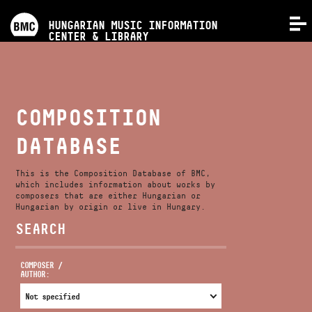
PROGRAMS
HUNGARIAN MUSIC INFORMATION
MENU
CENTER & LIBRARY
COMPETITIONS
TRAININGS
COMPOSITION
DATABASE
RELEASES
This is the Composition Database of BMC,
ABOUT US
which includes information about works by
composers that are either Hungarian or
Hungarian by origin or live in Hungary.
SEARCH
CONTACT
COMPOSER /
AUTHOR:
VIDEO GALLERY