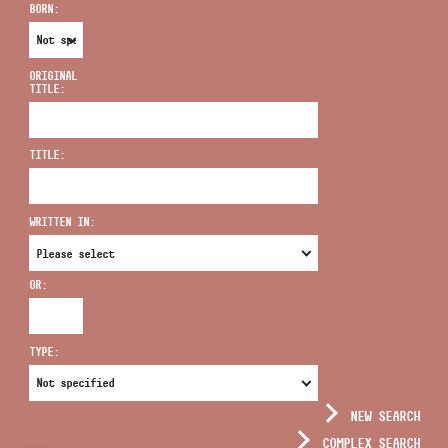
BORN:
ORIGINAL
TITLE:
ADDRESS
TITLE:
EMAIL
infokozpont@bmc.hu
WRITTEN IN:
PHONE
OR:
OPENING HOURS
TYPE:
NEW SEARCH
COMPLEX SEARCH