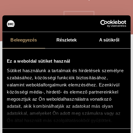
ARTIST DATABASE
COMPOSITION DATABASE
SEARCH
MUSIC LIBRARY, ONLINE CATALOG
Beleegyezés
Részletek
A sütikről
4 FELLOW
TITLE OF
Ez a weboldal sütiket használ
THE WORK
TRAVELLERS FOR
Sütiket használunk a tartalmak és hirdetések személyre
STRING QUARTET
szabásához, közösségi funkciók biztosításához,
valamint weboldalforgalmunk elemzéséhez. Ezenkívül
(STRING
közösségi média-, hirdető- és elemező partnereinkkel
QUARTET NO. 4)
megosztjuk az Ön weboldalhasználatra vonatkozó
adatait, akik kombinálhatják az adatokat más olyan
adatokkal, amelyeket Ön adott meg számukra vagy az
Durkó Péter
COMPOSER
Ön által használt más szolgáltatásokból gyűjtöttek.
4 útitárs vonósnégyesre (IV. vonósnégyes)
ORIGINAL /
HUNGARIAN