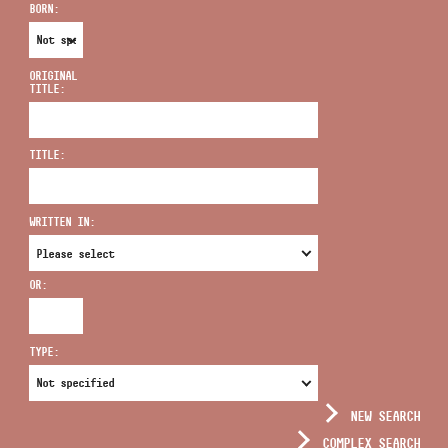
BORN:
ORIGINAL
TITLE:
ADDRESS
TITLE:
EMAIL
infokozpont@bmc.hu
WRITTEN IN:
PHONE
OR:
OPENING HOURS
TYPE:
NEW SEARCH
COMPLEX SEARCH