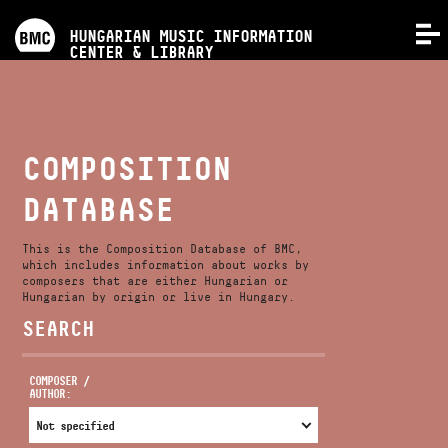
PROGRAMS
HUNGARIAN MUSIC INFORMATION
MENU
CENTER & LIBRARY
COMPETITIONS
TRAININGS
COMPOSITION
DATABASE
RELEASES
This is the Composition Database of BMC,
ABOUT US
which includes information about works by
composers that are either Hungarian or
Hungarian by origin or live in Hungary.
SEARCH
CONTACT
COMPOSER /
AUTHOR:
VIDEO GALLERY