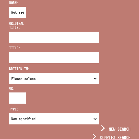
BORN:
ORIGINAL
TITLE:
ADDRESS
TITLE:
EMAIL
infokozpont@bmc.hu
WRITTEN IN:
PHONE
OR:
OPENING HOURS
TYPE:
NEW SEARCH
COMPLEX SEARCH