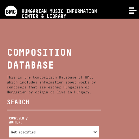
PROGRAMS
HUNGARIAN MUSIC INFORMATION
MENU
CENTER & LIBRARY
COMPETITIONS
TRAININGS
COMPOSITION
DATABASE
RELEASES
This is the Composition Database of BMC,
ABOUT US
which includes information about works by
composers that are either Hungarian or
Hungarian by origin or live in Hungary.
SEARCH
CONTACT
COMPOSER /
AUTHOR:
VIDEO GALLERY