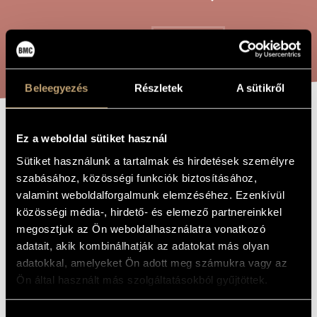
ARTIST DATABASE
COMPOSITION DATABASE
SEARCH
MUSIC LIBRARY, ONLINE CATALOG
Beleegyezés
Részletek
A sütikről
PEN-AND-INK
Ez a weboldal sütiket használ
TITLE OF
THE WORK
SKETCH FOR
Sütiket használunk a tartalmak és hirdetések személyre
szabásához, közösségi funkciók biztosításához,
FIVE STAFFS
valamint weboldalforgalmunk elemzéséhez. Ezenkívül
közösségi média-, hirdető- és elemező partnereinkkel
megosztjuk az Ön weboldalhasználatra vonatkozó
Durkó Péter
COMPOSER
adatait, akik kombinálhatják az adatokat más olyan
Tollrajzok öt vonalra
ORIGINAL /
adatokkal, amelyeket Ön adott meg számukra vagy az
HUNGARIAN
Ön által használt más szolgáltatásokból gyűjtöttek.
TITLE
Pen-and-ink Sketch for Five Staffs
FOREIGN
LANGUAGE /
ENGLISH