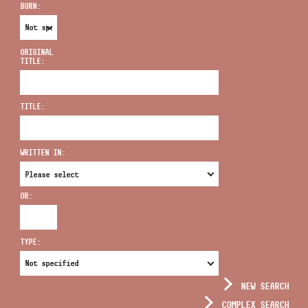
BORN:
ORIGINAL
TITLE:
ADDRESS
TITLE:
EMAIL
infokozpont@bmc.hu
WRITTEN IN:
PHONE
OR:
OPENING HOURS
TYPE:
NEW SEARCH
COMPLEX SEARCH