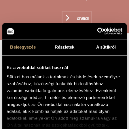
ARTIST DATABASE
COMPOSITION DATABASE
SEARCH
MUSIC LIBRARY, ONLINE CATALOG
Beleegyezés
Részletek
A sütikről
... A
TITLE OF
THE WORK
MÉLYSÉGBETEKINTŐ
Ez a weboldal sütiket használ
Sütiket használunk a tartalmak és hirdetések személyre
szabásához, közösségi funkciók biztosításához,
Dukay Barnabás
COMPOSER
valamint weboldalforgalmunk elemzéséhez. Ezenkívül
... a mélységbetekintő...
ORIGINAL /
közösségi média-, hirdető- és elemező partnereinkkel
HUNGARIAN
megosztjuk az Ön weboldalhasználatra vonatkozó
TITLE
adatait, akik kombinálhatják az adatokat más olyan
... a mélységbetekintő...
FOREIGN
LANGUAGE /
adatokkal, amelyeket Ön adott meg számukra vagy az
ENGLISH
TITLE
Ön által használt más szolgáltatásokból gyűjtöttek.