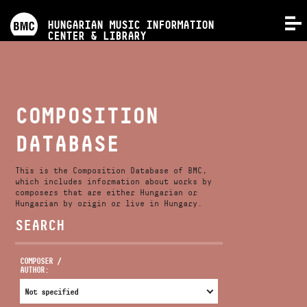
PROGRAMS
HUNGARIAN MUSIC INFORMATION
MENU
CENTER & LIBRARY
COMPETITIONS
TRAININGS
COMPOSITION
DATABASE
RELEASES
This is the Composition Database of BMC,
ABOUT US
which includes information about works by
composers that are either Hungarian or
Hungarian by origin or live in Hungary.
SEARCH
CONTACT
COMPOSER /
AUTHOR:
VIDEO GALLERY