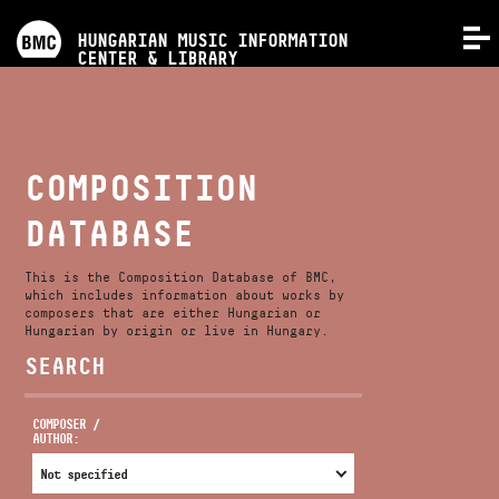
PROGRAMS
HUNGARIAN MUSIC INFORMATION
MENU
CENTER & LIBRARY
COMPETITIONS
TRAININGS
COMPOSITION
DATABASE
RELEASES
This is the Composition Database of BMC,
ABOUT US
which includes information about works by
composers that are either Hungarian or
Hungarian by origin or live in Hungary.
SEARCH
CONTACT
COMPOSER /
AUTHOR:
VIDEO GALLERY