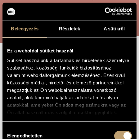
ARTIST DATABASE
COMPOSITION DATABASE
SEARCH
Beleegyezés
Részletek
A sütikről
MUSIC LIBRARY, ONLINE CATALOG
Ez a weboldal sütiket használ
SINFONIETTA (G
Sütiket használunk a tartalmak és hirdetések személyre
TITLE OF
THE WORK
szabásához, közösségi funkciók biztosításához,
MAJOR)
valamint weboldalforgalmunk elemzéséhez. Ezenkívül
közösségi média-, hirdető- és elemező partnereinkkel
megosztjuk az Ön weboldalhasználatra vonatkozó
Geszler György
COMPOSER
adatait, akik kombinálhatják az adatokat más olyan
Szimfonietta (G-dúr)
ORIGINAL /
adatokkal, amelyeket Ön adott meg számukra vagy az
HUNGARIAN
Ön által használt más szolgáltatásokból gyűjtöttek.
TITLE
Sinfonietta (G Major)
FOREIGN
LANGUAGE /
Hozzájárulás
ENGLISH
TITLE
Elengedhetetlen
kiválasztása