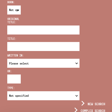
BORN:
ORIGINAL
TITLE:
ADDRESS
TITLE:
EMAIL
infokozpont@bmc.hu
WRITTEN IN:
PHONE
OR:
OPENING HOURS
TYPE:
NEW SEARCH
COMPLEX SEARCH