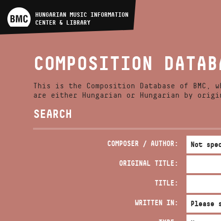
ARTIST DATABASE
HUNGARIAN MUSIC INFORMATION
CENTER & LIBRARY
COMPOSITION DATABASE
COMPOSITION DATAB
MUSIC LIBRARY, ONLINE
CATALOG
This is the Composition Database of BMC, w
are either Hungarian or Hungarian by origi
SEARCH
COMPOSER / AUTHOR:
ORIGINAL TITLE:
TITLE:
WRITTEN IN: