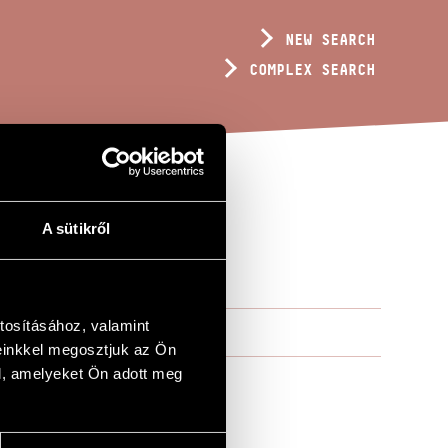
NEW SEARCH
COMPLEX SEARCH
A sütikről
tosításához, valamint
einkkel megosztjuk az Ön
l, amelyeket Ön adott meg