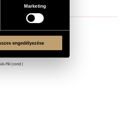
Marketing
szes engedélyezése
ál (cond.)
ás Pál (cond.)