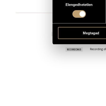
Elengedhetetlen
kiválasztása
1977
YEAR OF COMPOSITION
Symphony o
TYPE
orchestra
INSTRUMENTATION
Megtagad
21 November
PREMIERE INFORMATION
MS
PUBLISHER / SOURCE
Recording of
RECORDINGS