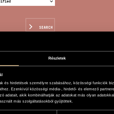
SEARCH
Részletek
LAMATION
ál
mak és hirdetések személyre szabásához, közösségi funkciók biz
hez. Ezenkívül közösségi média-, hirdető- és elemező partner
zó adatait, akik kombinálhatják az adatokat más olyan adatokka
sznált más szolgáltatásokból gyűjtöttek.
a