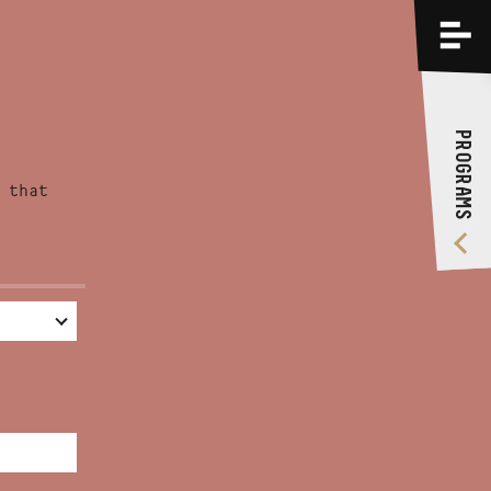
PROGRAMS
TRAININGS
PROGRAMS
ABOUT US
 that
VIDEO GALLERY