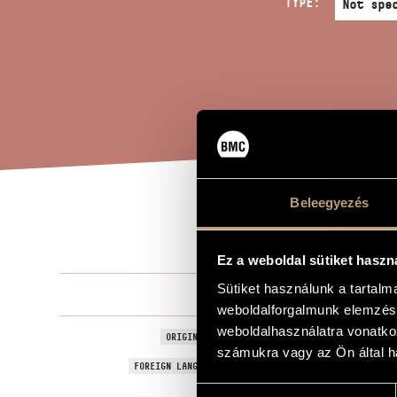
TYPE:
Beleegyezés
EXC
TITLE OF THE WORK
Ez a weboldal sütiket haszn
Sütiket használunk a tartal
Gaál Jenő
COMPOSER
weboldalforgalmunk elemzésé
weboldalhasználatra vonatko
Felkiáltás
ORIGINAL / HUNGARIAN TITLE
számukra vagy az Ön által ha
Exclamation
FOREIGN LANGUAGE / ENGLISH TITLE
Hozzájárulás
For orchestr
SUBTITLE