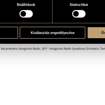
Beállítások
Statisztikai
rchestra
Kiválasztás engedélyezése
Ös
 1977, Hungarian Radio, Budapest; Hungarian Radio Symphony Orchestra, Tamás P
 the premiere, Hungarian Radio, 1977 - Hungarian Radio Symphony Orchestra, Tam