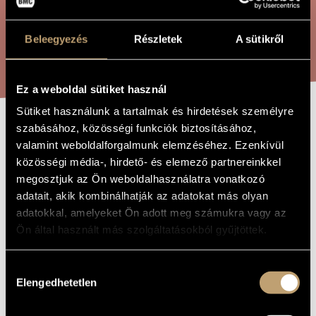
ARTIST DATABASE
Beleegyezés
Részletek
A sütikről
COMPOSITION DATABASE
SEARCH
MUSIC LIBRARY, ONLINE CATALOG
Ez a weboldal sütiket használ
Sütiket használunk a tartalmak és hirdetések személyre
szabásához, közösségi funkciók biztosításához,
SYMPHONY NO. 2
TITLE OF
valamint weboldalforgalmunk elemzéséhez. Ezenkívül
THE WORK
közösségi média-, hirdető- és elemező partnereinkkel
megosztjuk az Ön weboldalhasználatra vonatkozó
Gaál Jenő
COMPOSER
adatait, akik kombinálhatják az adatokat más olyan
II. Szimfónia
adatokkal, amelyeket Ön adott meg számukra vagy az
ORIGINAL /
HUNGARIAN
Ön által használt más szolgáltatásokból gyűjtöttek.
TITLE
Symphony No. 2
FOREIGN
LANGUAGE /
Hozzájárulás
ENGLISH
TITLE
Elengedhetetlen
kiválasztása
For strings
SUBTITLE