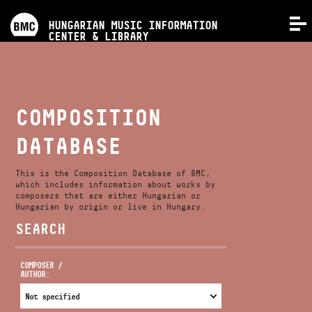
PROGRAMS
HUNGARIAN MUSIC INFORMATION
MENU
CENTER & LIBRARY
COMPETITIONS
TRAININGS
COMPOSITION
DATABASE
RELEASES
This is the Composition Database of BMC,
ABOUT US
which includes information about works by
composers that are either Hungarian or
Hungarian by origin or live in Hungary.
SEARCH
CONTACT
COMPOSER /
AUTHOR:
VIDEO GALLERY