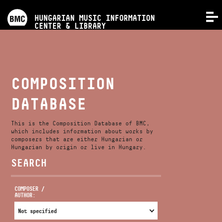
PROGRAMS
HUNGARIAN MUSIC INFORMATION
MENU
CENTER & LIBRARY
COMPETITIONS
TRAININGS
COMPOSITION
DATABASE
RELEASES
This is the Composition Database of BMC,
ABOUT US
which includes information about works by
composers that are either Hungarian or
Hungarian by origin or live in Hungary.
SEARCH
CONTACT
COMPOSER /
AUTHOR:
VIDEO GALLERY