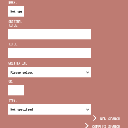
BORN:
ORIGINAL
TITLE:
ADDRESS
TITLE:
EMAIL
infokozpont@bmc.hu
WRITTEN IN:
PHONE
OR:
OPENING HOURS
TYPE:
NEW SEARCH
COMPLEX SEARCH