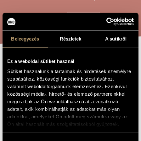
ARTIST DATABASE
COMPOSITION DATABASE
SEARCH
MUSIC LIBRARY, ONLINE CATALOG
Beleegyezés
Részletek
A sütikről
5 SONGS
Ez a weboldal sütiket használ
TITLE OF
THE WORK
Sütiket használunk a tartalmak és hirdetések személyre
szabásához, közösségi funkciók biztosításához,
Gaál Jenő
COMPOSER
valamint weboldalforgalmunk elemzéséhez. Ezenkívül
közösségi média-, hirdető- és elemező partnereinkkel
5 dal
ORIGINAL /
HUNGARIAN
megosztjuk az Ön weboldalhasználatra vonatkozó
TITLE
adatait, akik kombinálhatják az adatokat más olyan
5 Songs
FOREIGN
adatokkal, amelyeket Ön adott meg számukra vagy az
LANGUAGE /
ENGLISH
Ön által használt más szolgáltatásokból gyűjtöttek.
TITLE
For tenor voice and piano
SUBTITLE