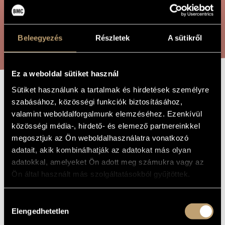
ARTIST DATABASE
COMPOSITION DATABASE
SEARCH
Beleegyezés
Részletek
A sütikről
MUSIC LIBRARY, ONLINE CATALOG
Ez a weboldal sütiket használ
Sütiket használunk a tartalmak és hirdetések személyre
ADAGIO
TITLE OF
szabásához, közösségi funkciók biztosításához,
THE WORK
valamint weboldalforgalmunk elemzéséhez. Ezenkívül
közösségi média-, hirdető- és elemező partnereinkkel
Gaál Jenő
COMPOSER
megosztjuk az Ön weboldalhasználatra vonatkozó
adatait, akik kombinálhatják az adatokat más olyan
Adagio
ORIGINAL /
HUNGARIAN
adatokkal, amelyeket Ön adott meg számukra vagy az
TITLE
Ön által használt más szolgáltatásokból gyűjtöttek.
Adagio
FOREIGN
LANGUAGE /
ENGLISH
TITLE
Hozzájárulás
Elengedhetetlen
For large orchestra
kiválasztása
SUBTITLE