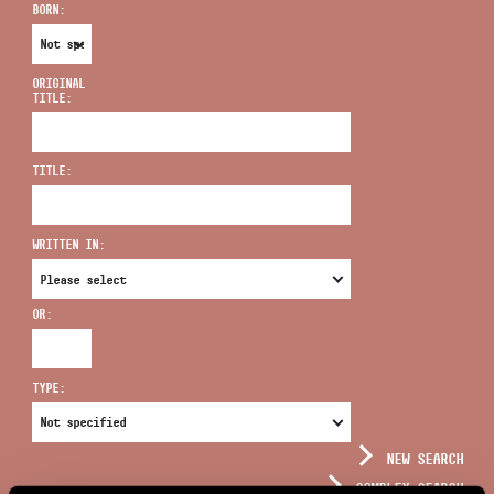
BORN:
ORIGINAL
TITLE:
ADDRESS
TITLE:
EMAIL
infokozpont@bmc.hu
WRITTEN IN:
PHONE
OR:
OPENING HOURS
TYPE:
NEW SEARCH
COMPLEX SEARCH