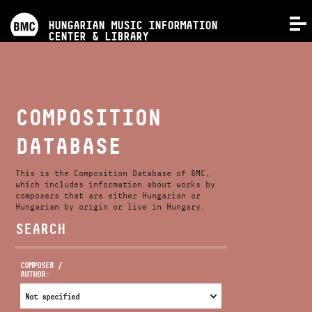
PROGRAMS
HUNGARIAN MUSIC INFORMATION
MENU
CENTER & LIBRARY
COMPETITIONS
TRAININGS
COMPOSITION
DATABASE
RELEASES
This is the Composition Database of BMC,
ABOUT US
which includes information about works by
composers that are either Hungarian or
Hungarian by origin or live in Hungary.
SEARCH
CONTACT
COMPOSER /
AUTHOR:
VIDEO GALLERY