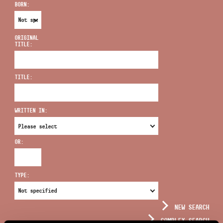
BORN:
ORIGINAL
TITLE:
ADDRESS
TITLE:
EMAIL
infokozpont@bmc.hu
WRITTEN IN:
PHONE
OR:
OPENING HOURS
TYPE:
NEW SEARCH
COMPLEX SEARCH