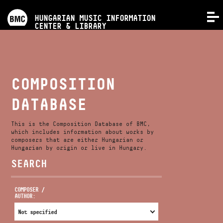
PROGRAMS
HUNGARIAN MUSIC INFORMATION
MENU
CENTER & LIBRARY
COMPETITIONS
TRAININGS
COMPOSITION
DATABASE
RELEASES
This is the Composition Database of BMC,
ABOUT US
which includes information about works by
composers that are either Hungarian or
Hungarian by origin or live in Hungary.
SEARCH
CONTACT
COMPOSER /
AUTHOR:
VIDEO GALLERY