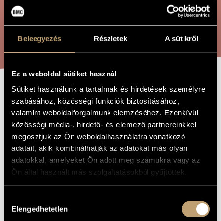
ARTIST DATABASE
COMPOSITION DATABASE
SEARCH
Beleegyezés
Részletek
A sütikről
MUSIC LIBRARY, ONLINE CATALOG
Ez a weboldal sütiket használ
Sütiket használunk a tartalmak és hirdetések személyre
10 PIANO
TITLE OF
szabásához, közösségi funkciók biztosításához,
THE WORK
PIECES
valamint weboldalforgalmunk elemzéséhez. Ezenkívül
közösségi média-, hirdető- és elemező partnereinkkel
megosztjuk az Ön weboldalhasználatra vonatkozó
Gaál Jenő
COMPOSER
adatait, akik kombinálhatják az adatokat más olyan
adatokkal, amelyeket Ön adott meg számukra vagy az
10 zongoradarab
ORIGINAL /
Ön által használt más szolgáltatásokból gyűjtöttek.
HUNGARIAN
TITLE
10 Piano Pieces
FOREIGN
Hozzájárulás
LANGUAGE /
ENGLISH
Elengedhetetlen
kiválasztása
TITLE