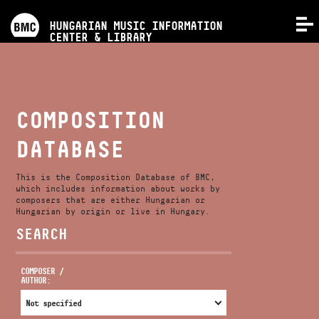
PROGRAMS
HUNGARIAN MUSIC INFORMATION
MENU
CENTER & LIBRARY
COMPETITIONS
TRAININGS
COMPOSITION
DATABASE
RELEASES
This is the Composition Database of BMC,
ABOUT US
which includes information about works by
composers that are either Hungarian or
Hungarian by origin or live in Hungary.
SEARCH
CONTACT
COMPOSER /
AUTHOR:
VIDEO GALLERY