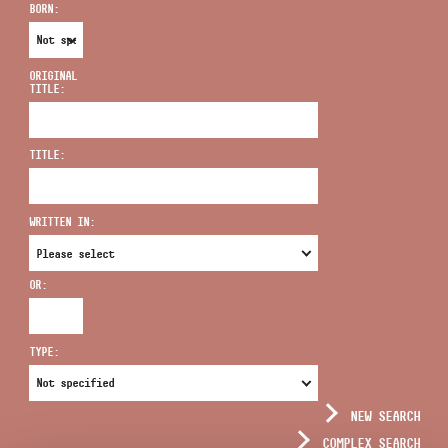
BORN:
ORIGINAL
TITLE:
ADDRESS
TITLE:
EMAIL
infokozpont@bmc.hu
WRITTEN IN:
PHONE
OR:
OPENING HOURS
TYPE:
NEW SEARCH
COMPLEX SEARCH