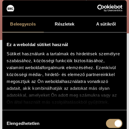
ARTIST DATABASE
COMPOSITION DATABASE
SEARCH
Beleegyezés
Részletek
A sütikről
MUSIC LIBRARY, ONLINE CATALOG
Ez a weboldal sütiket használ
Sütiket használunk a tartalmak és hirdetések személyre
CHANSON
TITLE OF
szabásához, közösségi funkciók biztosításához,
THE WORK
NOSTALGIQUE
valamint weboldalforgalmunk elemzéséhez. Ezenkívül
közösségi média-, hirdető- és elemező partnereinkkel
megosztjuk az Ön weboldalhasználatra vonatkozó
Vecsey Ferenc
COMPOSER
adatait, akik kombinálhatják az adatokat más olyan
adatokkal, amelyeket Ön adott meg számukra vagy az
Chanson nostalgique
ORIGINAL /
HUNGARIAN
Ön által használt más szolgáltatásokból gyűjtöttek.
TITLE
Chanson nostalgique
FOREIGN
LANGUAGE /
Hozzájárulás
ENGLISH
Elengedhetetlen
TITLE
kiválasztása