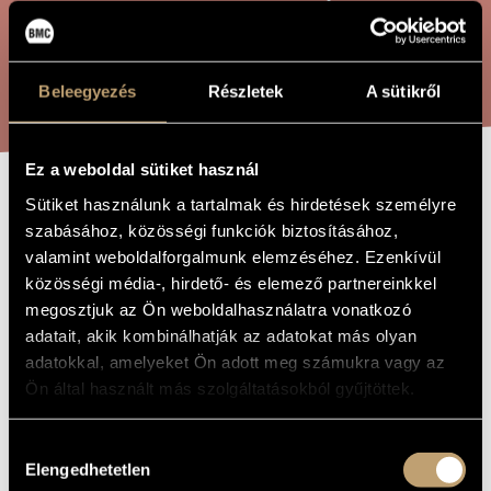
ARTIST DATABASE
COMPOSITION DATABASE
SEARCH
Beleegyezés
Részletek
A sütikről
MUSIC LIBRARY, ONLINE CATALOG
Ez a weboldal sütiket használ
Sütiket használunk a tartalmak és hirdetések személyre
DEVANT UN
TITLE OF
szabásához, közösségi funkciók biztosításához,
THE WORK
TOMBEAU
valamint weboldalforgalmunk elemzéséhez. Ezenkívül
közösségi média-, hirdető- és elemező partnereinkkel
megosztjuk az Ön weboldalhasználatra vonatkozó
Vecsey Ferenc
COMPOSER
adatait, akik kombinálhatják az adatokat más olyan
adatokkal, amelyeket Ön adott meg számukra vagy az
Devant un tombeau
ORIGINAL /
HUNGARIAN
Ön által használt más szolgáltatásokból gyűjtöttek.
TITLE
Devant un tombeau
FOREIGN
LANGUAGE /
Hozzájárulás
ENGLISH
Elengedhetetlen
TITLE
kiválasztása