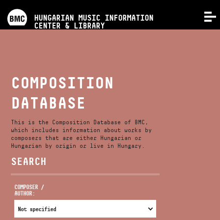
PROGRAMS
HUNGARIAN MUSIC INFORMATION
MENU
CENTER & LIBRARY
COMPETITIONS
TRAININGS
COMPOSITION
DATABASE
RELEASES
This is the Composition Database of BMC,
ABOUT US
which includes information about works by
composers that are either Hungarian or
Hungarian by origin or live in Hungary.
SEARCH
CONTACT
COMPOSER /
AUTHOR:
VIDEO GALLERY