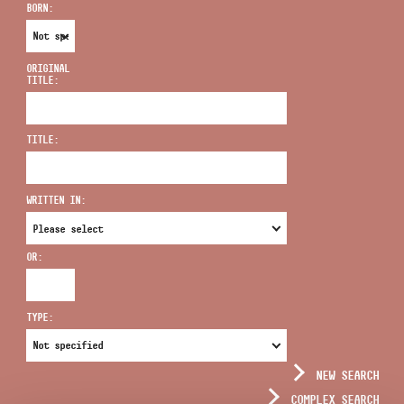
BORN:
ORIGINAL
TITLE:
ADDRESS
TITLE:
EMAIL
infokozpont@bmc.hu
WRITTEN IN:
PHONE
OR:
OPENING HOURS
TYPE:
NEW SEARCH
COMPLEX SEARCH