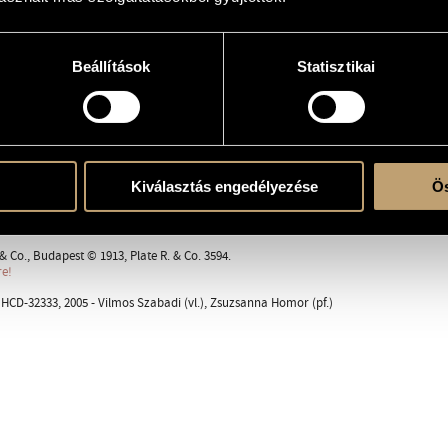
zalacsy"
sic
Beállítások
Statisztikai
Kiválasztás engedélyezése
Ös
ent
& Co., Budapest © 1913, Plate R. & Co. 3594.
re!
CD-32333, 2005 - Vilmos Szabadi (vl.), Zsuzsanna Homor (pf.)