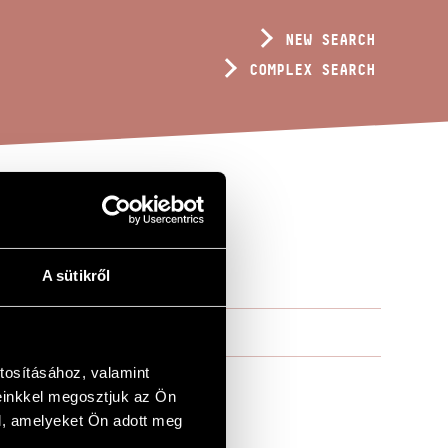
NEW SEARCH
COMPLEX SEARCH
A sütikről
tosításához, valamint
einkkel megosztjuk az Ön
l, amelyeket Ön adott meg