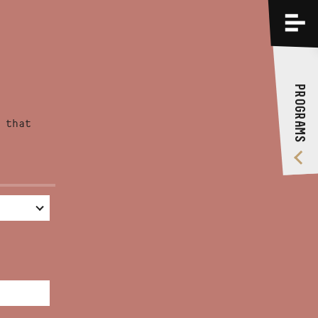
PROGRAMS
TRAININGS
PROGRAMS
ABOUT US
 that
VIDEO GALLERY