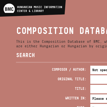
ARTIST DATABASE
HUNGARIAN MUSIC INFORMATION
CENTER & LIBRARY
COMPOSITION DATABASE
COMPOSITION DATAB
MUSIC LIBRARY, ONLINE
CATALOG
This is the Composition Database of BMC, w
are either Hungarian or Hungarian by origi
SEARCH
COMPOSER / AUTHOR:
ORIGINAL TITLE:
TITLE:
WRITTEN IN: