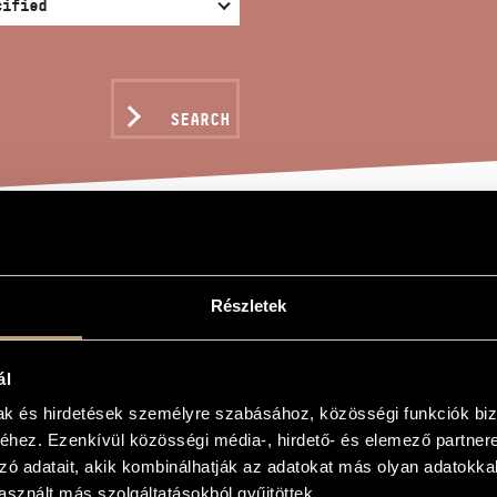
SEARCH
TE PASSIONNÉ
Részletek
nc
ál
mak és hirdetések személyre szabásához, közösségi funkciók biz
onné
hez. Ezenkívül közösségi média-, hirdető- és elemező partner
onné
zó adatait, akik kombinálhatják az adatokat más olyan adatokka
nd piano
sznált más szolgáltatásokból gyűjtöttek.