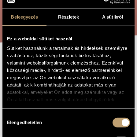
ARTIST DATABASE
Beleegyezés
Részletek
A sütikről
COMPOSITION DATABASE
SEARCH
MUSIC LIBRARY, ONLINE CATALOG
Ez a weboldal sütiket használ
Sütiket használunk a tartalmak és hirdetések személyre
szabásához, közösségi funkciók biztosításához,
MENUETTE
TITLE OF
valamint weboldalforgalmunk elemzéséhez. Ezenkívül
THE WORK
közösségi média-, hirdető- és elemező partnereinkkel
megosztjuk az Ön weboldalhasználatra vonatkozó
Verebi Végh János
COMPOSER
adatait, akik kombinálhatják az adatokat más olyan
Menuette
adatokkal, amelyeket Ön adott meg számukra vagy az
ORIGINAL /
HUNGARIAN
Ön által használt más szolgáltatásokból gyűjtöttek.
TITLE
Menuette
FOREIGN
LANGUAGE /
Hozzájárulás
ENGLISH
TITLE
Elengedhetetlen
kiválasztása
For piano
SUBTITLE