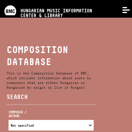
PROGRAMS
HUNGARIAN MUSIC INFORMATION
MENU
CENTER & LIBRARY
COMPETITIONS
TRAININGS
COMPOSITION
DATABASE
RELEASES
This is the Composition Database of BMC,
ABOUT US
which includes information about works by
composers that are either Hungarian or
Hungarian by origin or live in Hungary.
SEARCH
CONTACT
COMPOSER /
AUTHOR:
VIDEO GALLERY