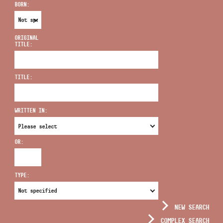
BORN:
ORIGINAL
TITLE:
ADDRESS
TITLE:
EMAIL
infokozpont@bmc.hu
WRITTEN IN:
PHONE
OR:
OPENING HOURS
TYPE:
NEW SEARCH
COMPLEX SEARCH