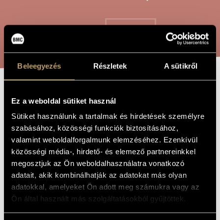
ARTIST DATABASE
COMPOSITION DATABASE
SEARCH
MUSIC LIBRARY, ONLINE CATALOG
Beleegyezés
Részletek
A sütikről
BALLADUO
TITLE OF
Ez a weboldal sütiket használ
THE WORK
Sütiket használunk a tartalmak és hirdetések személyre
Hollós Máté
szabásához, közösségi funkciók biztosításához,
COMPOSER
valamint weboldalforgalmunk elemzéséhez. Ezenkívül
Balladuo
ORIGINAL /
közösségi média-, hirdető- és elemező partnereinkkel
HUNGARIAN
TITLE
megosztjuk az Ön weboldalhasználatra vonatkozó
Balladuo
adatait, akik kombinálhatják az adatokat más olyan
FOREIGN
LANGUAGE /
adatokkal, amelyeket Ön adott meg számukra vagy az
ENGLISH
TITLE
Ön által használt más szolgáltatásokból gyűjtöttek.
For alto saxophone and piano
SUBTITLE