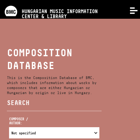
PROGRAMS
HUNGARIAN MUSIC INFORMATION
MENU
CENTER & LIBRARY
COMPETITIONS
TRAININGS
COMPOSITION
DATABASE
RELEASES
This is the Composition Database of BMC,
ABOUT US
which includes information about works by
composers that are either Hungarian or
Hungarian by origin or live in Hungary.
SEARCH
CONTACT
COMPOSER /
AUTHOR:
VIDEO GALLERY