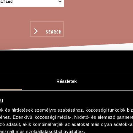
SEARCH
EN, OP. 56
Részletek
ál
mak és hirdetések személyre szabásához, közösségi funkciók biz
6
hez. Ezenkívül közösségi média-, hirdető- és elemező partner
6
zó adatait, akik kombinálhatják az adatokat más olyan adatokka
sznált más szolgáltatásokból gyűjtöttek.
 for piano