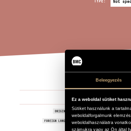
TYPE:
ROS
TITLE OF THE WORK
Beleegyezés
Poldini Ede
COMPOSER
Ez a weboldal sütiket haszn
Sütiket használunk a tartal
Rosen, Op. 5
ORIGINAL / HUNGARIAN TITLE
weboldalforgalmunk elemzésé
Rosen, Op. 5
FOREIGN LANGUAGE / ENGLISH TITLE
weboldalhasználatra vonatko
számukra vagy az Ön által ha
Five waltzes
SUBTITLE