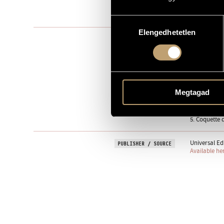
1912
YEAR OF COMPOSITION
Hozzájárulás
Elengedhetetlen
kiválasztása
Instrumental
TYPE
1
NUMBER OF PLAYERS
pf.
INSTRUMENTATION
1. Grace Dar
MOVEMENTS, PARTS
Megtagad
2. Rêve d´or.
3. Beauty of 
4. Souvenir 
5. Coquette 
Universal Edi
PUBLISHER / SOURCE
Available he