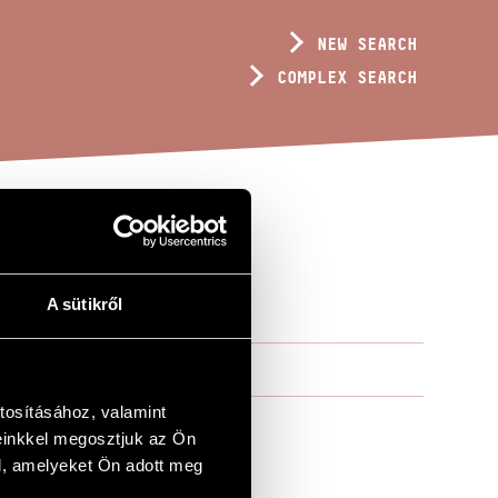
NEW SEARCH
COMPLEX SEARCH
A sütikről
tosításához, valamint
einkkel megosztjuk az Ön
l, amelyeket Ön adott meg