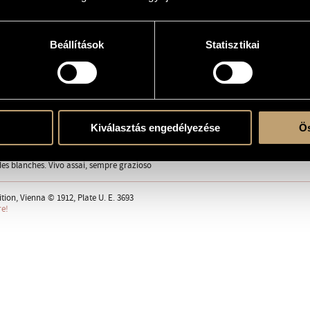
Beállítások
Statisztikai
 solo
ling. Semplice
Kiválasztás engedélyezése
Ös
 Tranquillo
the Prairies. Lento ed espressivo
de la Malmaison. Quasi minuetto
des blanches. Vivo assai, sempre grazioso
tion, Vienna © 1912, Plate U. E. 3693
re!