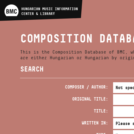
ARTIST DATABASE
HUNGARIAN MUSIC INFORMATION
CENTER & LIBRARY
COMPOSITION DATABASE
COMPOSITION DATAB
MUSIC LIBRARY, ONLINE
CATALOG
This is the Composition Database of BMC, w
are either Hungarian or Hungarian by origi
SEARCH
COMPOSER / AUTHOR:
ORIGINAL TITLE:
TITLE:
WRITTEN IN: