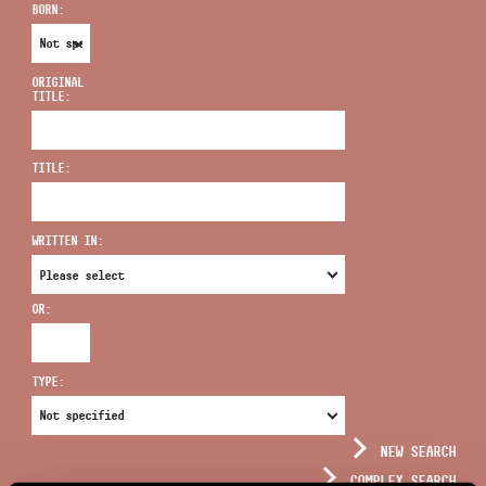
BORN:
ORIGINAL
TITLE:
ADDRESS
TITLE:
EMAIL
infokozpont@bmc.hu
WRITTEN IN:
PHONE
OR:
OPENING HOURS
TYPE:
NEW SEARCH
COMPLEX SEARCH