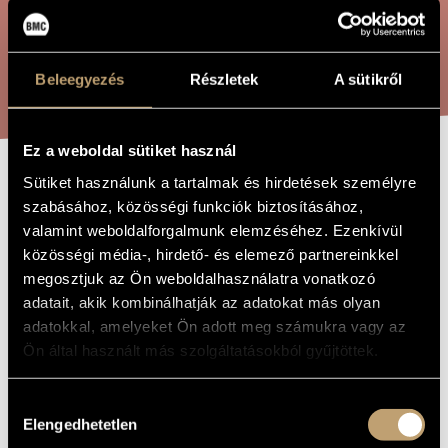
ARTIST DATABASE
COMPOSITION DATABASE
SEARCH
Beleegyezés
Részletek
A sütikről
MUSIC LIBRARY, ONLINE CATALOG
Ez a weboldal sütiket használ
Sütiket használunk a tartalmak és hirdetések személyre
BLUMEN, OP. 39
TITLE OF
szabásához, közösségi funkciók biztosításához,
THE WORK
valamint weboldalforgalmunk elemzéséhez. Ezenkívül
közösségi média-, hirdető- és elemező partnereinkkel
Poldini Ede
COMPOSER
megosztjuk az Ön weboldalhasználatra vonatkozó
Blumen, Op. 39
ORIGINAL /
adatait, akik kombinálhatják az adatokat más olyan
HUNGARIAN
adatokkal, amelyeket Ön adott meg számukra vagy az
TITLE
Ön által használt más szolgáltatásokból gyűjtöttek.
Blumen, Op. 39
FOREIGN
LANGUAGE /
ENGLISH
TITLE
Hozzájárulás
For piano, based on sayings by Friedrich Rückert
Elengedhetetlen
SUBTITLE
kiválasztása