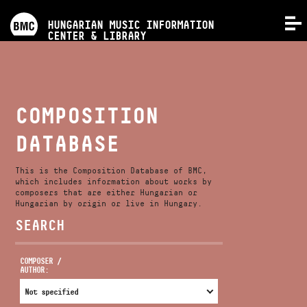
PROGRAMS
HUNGARIAN MUSIC INFORMATION
MENU
CENTER & LIBRARY
COMPETITIONS
TRAININGS
COMPOSITION
DATABASE
RELEASES
This is the Composition Database of BMC,
ABOUT US
which includes information about works by
composers that are either Hungarian or
Hungarian by origin or live in Hungary.
SEARCH
CONTACT
COMPOSER /
AUTHOR:
VIDEO GALLERY