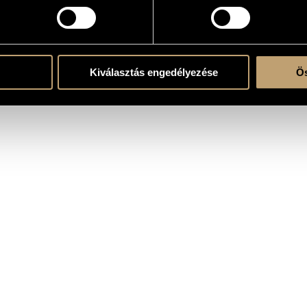
ieux
ra (or pf.)
Kiválasztás engedélyezése
Ös
ore)
re!