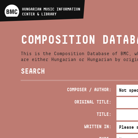
ARTIST DATABASE
HUNGARIAN MUSIC INFORMATION
CENTER & LIBRARY
COMPOSITION DATABASE
COMPOSITION DATAB
MUSIC LIBRARY, ONLINE
CATALOG
This is the Composition Database of BMC, w
are either Hungarian or Hungarian by origi
SEARCH
COMPOSER / AUTHOR:
ORIGINAL TITLE:
TITLE:
WRITTEN IN: