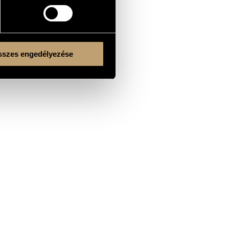
szes engedélyezése
Kulturális és Innovációs Minisztérium
Nemzeti Kulturális Alap
Ferencváros