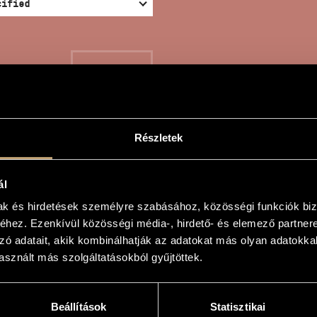
SEARCH
Részletek
CERTSTÜCK IN C# MINO
ál
mak és hirdetések személyre szabásához, közösségi funkciók biz
hez. Ezenkívül közösségi média-, hirdető- és elemező partner
el
zó adatait, akik kombinálhatják az adatokat más olyan adatokka
sznált más szolgáltatásokból gyűjtöttek.
 in C# minor
 in C# minor
Beállítások
Statisztikai
d orchestra