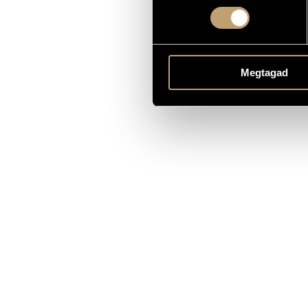
to Maurice V
DEDICATION
Concerto
TYPE
vla. - orchest
INSTRUMENTATION
Megtagad
MS (Piano sc
PUBLISHER / SOURCE
Available he