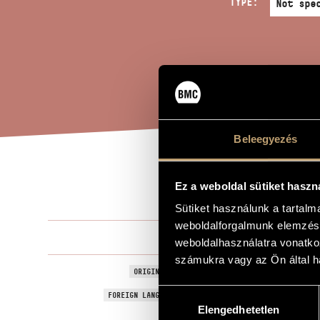
TYPE:
Beleegyezés
CON
TITLE OF THE WORK
Ez a weboldal sütiket haszn
Sütiket használunk a tartal
weboldalforgalmunk elemzésé
Moór Emánu
COMPOSER
weboldalhasználatra vonatko
számukra vagy az Ön által ha
Concertstück
ORIGINAL / HUNGARIAN TITLE
Hozzájárulás
Concertstück
FOREIGN LANGUAGE / ENGLISH TITLE
Elengedhetetlen
kiválasztása
For viola an
SUBTITLE