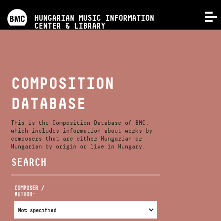
PROGRAMS
HUNGARIAN MUSIC INFORMATION
MENU
CENTER & LIBRARY
COMPETITIONS
TRAININGS
COMPOSITION
DATABASE
RELEASES
This is the Composition Database of BMC,
ABOUT US
which includes information about works by
composers that are either Hungarian or
Hungarian by origin or live in Hungary.
SEARCH
CONTACT
COMPOSER /
AUTHOR:
VIDEO GALLERY