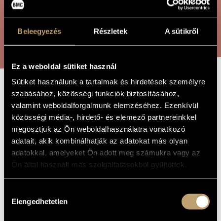
ARTIST DATABASE
COMPOSITION DATABASE
Beleegyezés
Részletek
A sütikről
SEARCH
MUSIC LIBRARY, ONLINE CATALOG
Ez a weboldal sütiket használ
Sütiket használunk a tartalmak és hirdetések személyre
CONSOLATION,
szabásához, közösségi funkciók biztosításához,
TITLE OF
THE WORK
valamint weboldalforgalmunk elemzéséhez. Ezenkívül
OP. 14
közösségi média-, hirdető- és elemező partnereinkkel
megosztjuk az Ön weboldalhasználatra vonatkozó
adatait, akik kombinálhatják az adatokat más olyan
Moór Emánuel
COMPOSER
adatokkal, amelyeket Ön adott meg számukra vagy az
Consolation, Op. 14
Ön által használt más szolgáltatásokból gyűjtöttek.
ORIGINAL /
HUNGARIAN
TITLE
Consolation, Op. 14
Hozzájárulás
FOREIGN
LANGUAGE /
Elengedhetetlen
kiválasztása
ENGLISH
TITLE