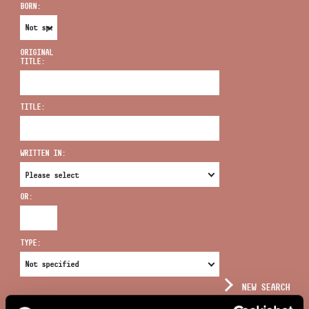
BORN:
ORIGINAL
TITLE:
ADDRESS
TITLE:
EMAIL
infokozpont@bmc.hu
WRITTEN IN:
PHONE
OR:
OPENING HOURS
TYPE:
NEW SEARCH
COMPLEX SEARCH