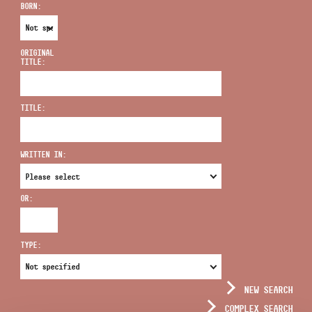
BORN:
ORIGINAL
TITLE:
ADDRESS
TITLE:
EMAIL
infokozpont@bmc.hu
WRITTEN IN:
PHONE
OR:
OPENING HOURS
TYPE:
NEW SEARCH
COMPLEX SEARCH