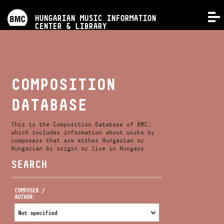
PROGRAMS
HUNGARIAN MUSIC INFORMATION
MENU
CENTER & LIBRARY
COMPETITIONS
TRAININGS
COMPOSITION
DATABASE
RELEASES
This is the Composition Database of BMC,
ABOUT US
which includes information about works by
composers that are either Hungarian or
Hungarian by origin or live in Hungary.
SEARCH
CONTACT
COMPOSER /
AUTHOR:
VIDEO GALLERY