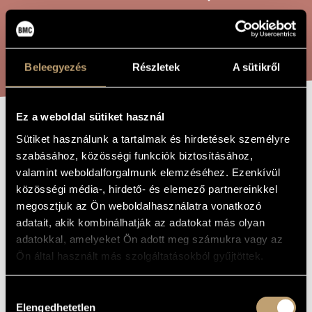
ARTIST DATABASE
COMPOSITION DATABASE
SEARCH
Beleegyezés
Részletek
A sütikről
MUSIC LIBRARY, ONLINE CATALOG
Ez a weboldal sütiket használ
2ÉME SONATE,
TITLE OF
Sütiket használunk a tartalmak és hirdetések személyre
THE WORK
OP. 21
szabásához, közösségi funkciók biztosításához,
valamint weboldalforgalmunk elemzéséhez. Ezenkívül
közösségi média-, hirdető- és elemező partnereinkkel
Moór Emánuel
COMPOSER
megosztjuk az Ön weboldalhasználatra vonatkozó
adatait, akik kombinálhatják az adatokat más olyan
2éme Sonate, Op. 21
ORIGINAL /
adatokkal, amelyeket Ön adott meg számukra vagy az
HUNGARIAN
TITLE
Ön által használt más szolgáltatásokból gyűjtöttek.
2éme Sonate, Op. 21
FOREIGN
LANGUAGE /
ENGLISH
Hozzájárulás
TITLE
Elengedhetetlen
kiválasztása