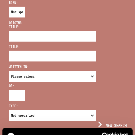
BORN:
ORIGINAL
TITLE:
ADDRESS
TITLE:
EMAIL
infokozpont@bmc.hu
WRITTEN IN:
PHONE
OR:
OPENING HOURS
TYPE:
NEW SEARCH
COMPLEX SEARCH