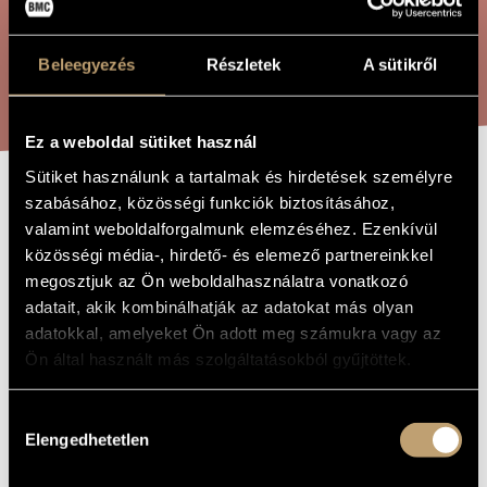
ARTIST DATABASE
COMPOSITION DATABASE
Beleegyezés
Részletek
A sütikről
SEARCH
MUSIC LIBRARY, ONLINE CATALOG
Ez a weboldal sütiket használ
Sütiket használunk a tartalmak és hirdetések személyre
szabásához, közösségi funkciók biztosításához,
SUITE, OP. 122
TITLE OF
valamint weboldalforgalmunk elemzéséhez. Ezenkívül
THE WORK
közösségi média-, hirdető- és elemező partnereinkkel
Moór Emánuel
megosztjuk az Ön weboldalhasználatra vonatkozó
COMPOSER
adatait, akik kombinálhatják az adatokat más olyan
Suite, Op. 122
ORIGINAL /
adatokkal, amelyeket Ön adott meg számukra vagy az
HUNGARIAN
TITLE
Ön által használt más szolgáltatásokból gyűjtöttek.
Suite, Op. 122
FOREIGN
LANGUAGE /
Hozzájárulás
ENGLISH
TITLE
Elengedhetetlen
kiválasztása
pour violoncelle seul / for solo cello
SUBTITLE