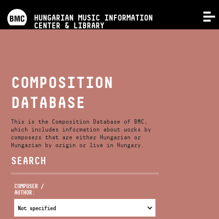
PROGRAMS
HUNGARIAN MUSIC INFORMATION
MENU
CENTER & LIBRARY
COMPETITIONS
TRAININGS
COMPOSITION
DATABASE
RELEASES
This is the Composition Database of BMC,
ABOUT US
which includes information about works by
composers that are either Hungarian or
Hungarian by origin or live in Hungary.
SEARCH
CONTACT
COMPOSER /
AUTHOR:
VIDEO GALLERY