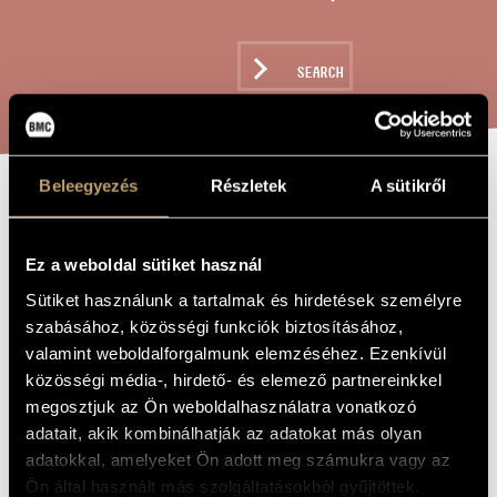
ARTIST DATABASE
COMPOSITION DATABASE
SEARCH
MUSIC LIBRARY, ONLINE CATALOG
Beleegyezés
Részletek
A sütikről
RAFTSMAN
TITLE OF
THE WORK
Ez a weboldal sütiket használ
Megyeri Krisztina
COMPOSER
Sütiket használunk a tartalmak és hirdetések személyre
szabásához, közösségi funkciók biztosításához,
Tutajos
ORIGINAL /
HUNGARIAN
valamint weboldalforgalmunk elemzéséhez. Ezenkívül
TITLE
közösségi média-, hirdető- és elemező partnereinkkel
Raftsman
FOREIGN
megosztjuk az Ön weboldalhasználatra vonatkozó
LANGUAGE /
ENGLISH
adatait, akik kombinálhatják az adatokat más olyan
TITLE
adatokkal, amelyeket Ön adott meg számukra vagy az
For soprano and alto voices, cello and piano
SUBTITLE
Ön által használt más szolgáltatásokból gyűjtöttek.