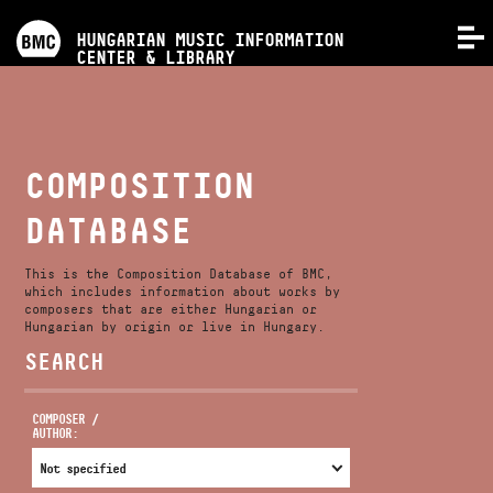
PROGRAMS
HUNGARIAN MUSIC INFORMATION
MENU
CENTER & LIBRARY
COMPETITIONS
TRAININGS
COMPOSITION
DATABASE
RELEASES
This is the Composition Database of BMC,
ABOUT US
which includes information about works by
composers that are either Hungarian or
Hungarian by origin or live in Hungary.
SEARCH
CONTACT
COMPOSER /
AUTHOR:
VIDEO GALLERY