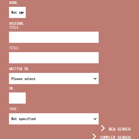
BORN:
ORIGINAL
TITLE:
ADDRESS
TITLE:
EMAIL
infokozpont@bmc.hu
WRITTEN IN:
PHONE
OR:
OPENING HOURS
TYPE:
NEW SEARCH
COMPLEX SEARCH