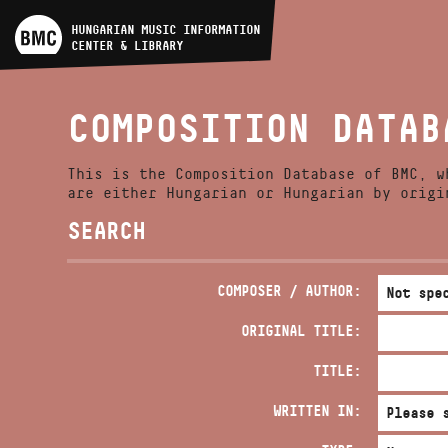
ARTIST DATABASE
HUNGARIAN MUSIC INFORMATION
CENTER & LIBRARY
COMPOSITION DATABASE
COMPOSITION DATAB
MUSIC LIBRARY, ONLINE
CATALOG
This is the Composition Database of BMC, w
are either Hungarian or Hungarian by origi
SEARCH
COMPOSER / AUTHOR:
ORIGINAL TITLE:
TITLE:
WRITTEN IN: