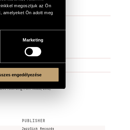
einkkel megosztjuk az Ön
l, amelyeket Ön adott meg
Marketing
szes engedélyezése
 (Live recording from Neuss, 1991)
PUBLISHER
JazzSick Records