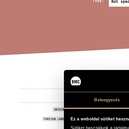
TYPE:
ELE
TITLE OF THE WORK
Dudás Lajos
COMPOSER
Beleegyezés
Eleven And H
ORIGINAL / HUNGARIAN TITLE
Eleven And H
Ez a weboldal sütiket haszn
FOREIGN LANGUAGE / ENGLISH TITLE
Sütiket használunk a tartal
For clarinet
SUBTITLE