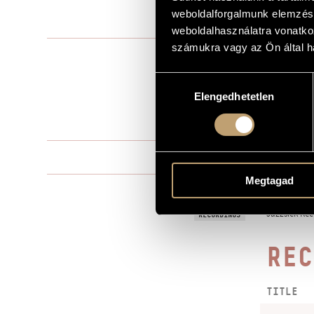
weboldalforgalmunk elemzésé
1991
YEAR OF COMPOSITION
weboldalhasználatra vonatko
számukra vagy az Ön által ha
Solo voice(s)
TYPE
3
NUMBER OF PLAYERS
Hozzájárulás
Elengedhetetlen
kiválasztása
cl., cb., voice
INSTRUMENTATION
4 min
DURATION
One movem
MOVEMENTS, PARTS
Megtagad
MS
PUBLISHER / SOURCE
Jazzsick Rec
RECORDINGS
REC
TITLE