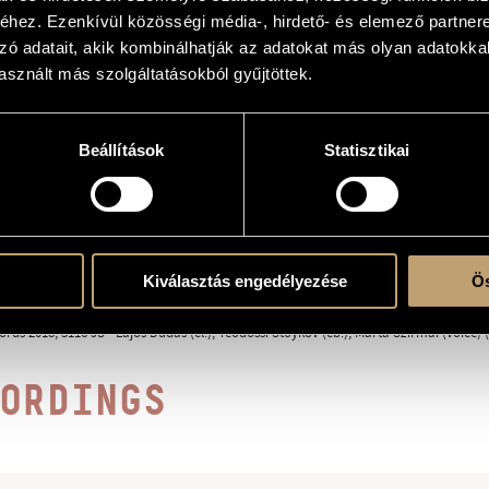
hez. Ezenkívül közösségi média-, hirdető- és elemező partner
zó adatait, akik kombinálhatják az adatokat más olyan adatokka
sznált más szolgáltatásokból gyűjtöttek.
 with solo instrument(s)
Beállítások
Statisztikai
ent
Kiválasztás engedélyezése
Ös
ords 2018, 5116 JS - Lajos Dudás (cl.), Teodossi Stoykov (cb.), Marta Szirmai (voice)
ORDINGS