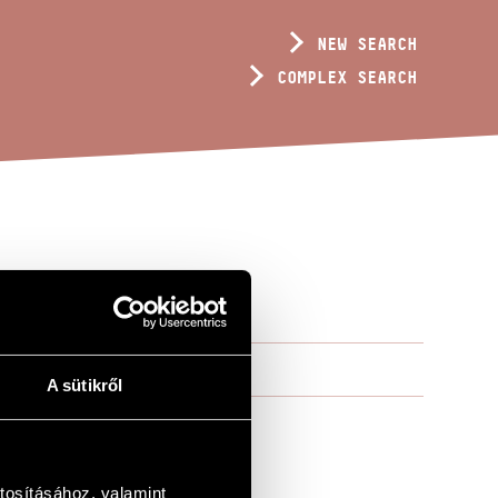
NEW SEARCH
COMPLEX SEARCH
ES
A sütikről
tosításához, valamint