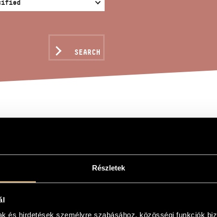
SEARCH
VEN AND HALF BAR BLU
Részletek
alf Bar Blues
alf Bar Blues
ál
mak és hirdetések személyre szabásához, közösségi funkciók biz
, double-bass and voice