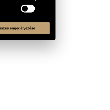
szes engedélyezése
l.)
Kulturális és Innovációs Minisztérium
Nemzeti Kulturális Alap
Ferencváros