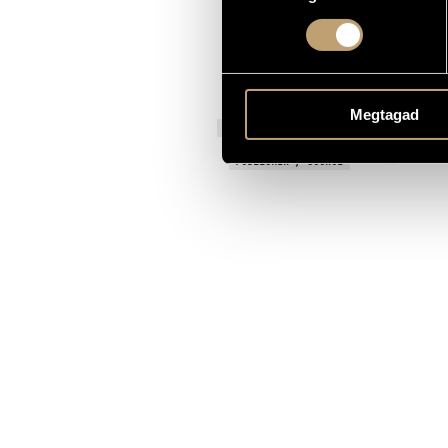
Instrumental
TYPE
1
NUMBER OF PLAYERS
cl.
INSTRUMENTATION
Megtagad
14 May 2021,
PREMIERE INFORMATION
MS
PUBLISHER / SOURCE