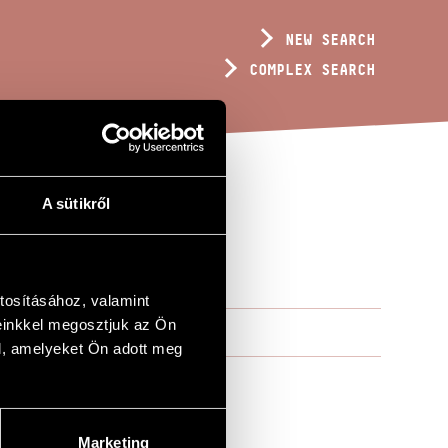
NEW SEARCH
COMPLEX SEARCH
A sütikről
tosításához, valamint
einkkel megosztjuk az Ön
l, amelyeket Ön adott meg
Marketing