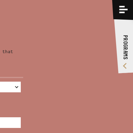
PROGRAMS
TRAININGS
PROGRAMS
ABOUT US
 that
VIDEO GALLERY