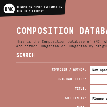
ARTIST DATABASE
HUNGARIAN MUSIC INFORMATION
CENTER & LIBRARY
COMPOSITION DATABASE
COMPOSITION DATAB
MUSIC LIBRARY, ONLINE
CATALOG
This is the Composition Database of BMC, w
are either Hungarian or Hungarian by origi
SEARCH
COMPOSER / AUTHOR:
ORIGINAL TITLE:
TITLE:
WRITTEN IN: