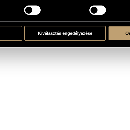
 solo
Kiválasztás engedélyezése
Ös
 30th Anniversary Concert of EAR Ensemble, Nádor Hall, Budapest; Csaba Klenyán (c