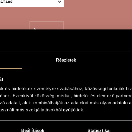
SEARCH
Részletek
NO OTHER THAN...
ál
mak és hirdetések személyre szabásához, közösségi funkciók biz
hez. Ezenkívül közösségi média-, hirdető- és elemező partner
zó adatait, akik kombinálhatják az adatokat más olyan adatokka
sznált más szolgáltatásokból gyűjtöttek.
int...
an...
Beállítások
Statisztikai