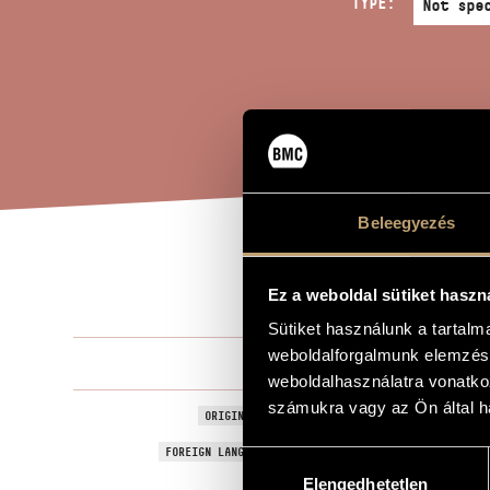
TYPE:
Beleegyezés
...
TITLE OF THE WORK
Ez a weboldal sütiket haszn
Sütiket használunk a tartal
weboldalforgalmunk elemzésé
Hollós Máté
COMPOSER
weboldalhasználatra vonatko
számukra vagy az Ön által ha
...nem más, m
ORIGINAL / HUNGARIAN TITLE
...no other th
FOREIGN LANGUAGE / ENGLISH TITLE
Hozzájárulás
Elengedhetetlen
kiválasztása
For clarinet
SUBTITLE