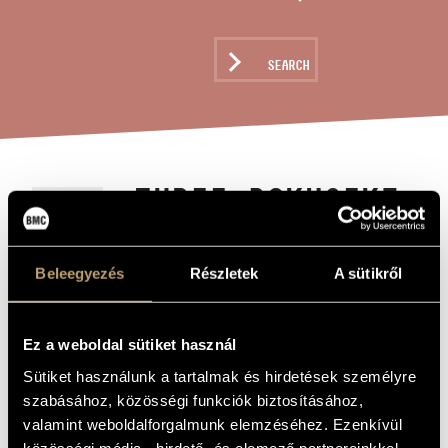
ARTIST DATABASE
COMPOSITION DATABASE
SEARCH
MUSIC LIBRARY, ONLINE CATALOG
THREE BOKUSEKI
TITLE OF
THE WORK
Bajnok Ádám
COMPOSER
Beleegyezés
Részletek
A sütikről
Három Bokuseki
ORIGINAL /
HUNGARIAN
TITLE
Ez a weboldal sütiket használ
Three Bokuseki
FOREIGN
LANGUAGE /
Sütiket használunk a tartalmak és hirdetések személyre
ENGLISH
TITLE
szabásához, közösségi funkciók biztosításához,
For alto flute, bass clarinet, timpani, viola, violin, cello and
valamint weboldalforgalmunk elemzéséhez. Ezenkívül
SUBTITLE
contrabass
közösségi média-, hirdető- és elemező partnereinkkel