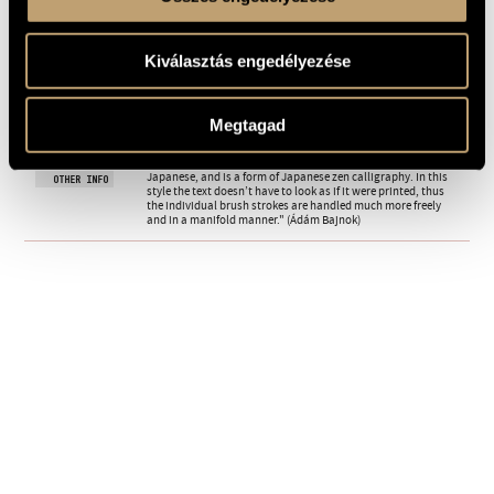
Video recording of the premiere, 2021 - Matthieu Grandola
RECORDINGS
(fl.a.), Charlotte Röttger (cl.b.), Maruja Laukas (vl.), Anastasia
Agapova (vla.), Catarina Rodrigues (vlc.), Rebeka Máté (cb.),
Corentin Marillier (timp.), Clemens Heil (cond.) (Available on
Kiválasztás engedélyezése
youtube.com)
Video recording of the premeire, 2021 - Ensemble Unruhe:
Malin Sieberns (fl.), Constance Morvan (cl.), Moisés Santos
Bueno (timp.), Tommaso Rocca (vl.), Bridget Kinneary (vla.),
Jakob Seel (vlc.), Beltrán González (cond.) (Available on
Megtagad
youtube.com)
"The term Bokuseki (墨跡) literally means “ink trace” in
REMARKS,
Japanese, and is a form of Japanese zen calligraphy. In this
OTHER INFO
style the text doesn’t have to look as if it were printed, thus
the individual brush strokes are handled much more freely
and in a manifold manner." (Ádám Bajnok)