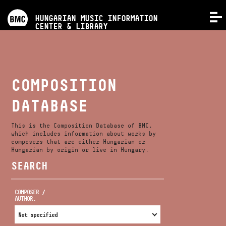
PROGRAMS
HUNGARIAN MUSIC INFORMATION
MENU
CENTER & LIBRARY
COMPETITIONS
TRAININGS
COMPOSITION
DATABASE
RELEASES
This is the Composition Database of BMC,
ABOUT US
which includes information about works by
composers that are either Hungarian or
Hungarian by origin or live in Hungary.
SEARCH
CONTACT
COMPOSER /
AUTHOR:
VIDEO GALLERY