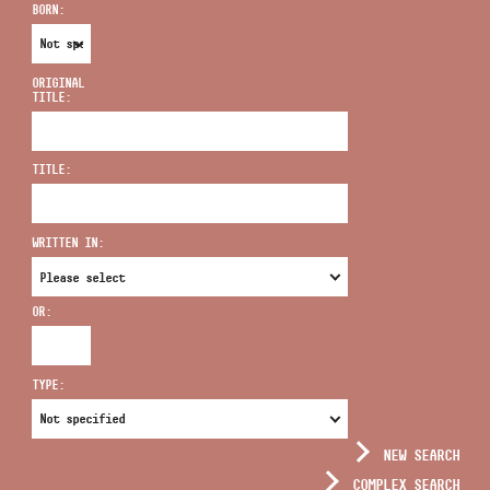
BORN:
ORIGINAL
TITLE:
ADDRESS
TITLE:
EMAIL
infokozpont@bmc.hu
WRITTEN IN:
PHONE
OR:
OPENING HOURS
TYPE:
NEW SEARCH
COMPLEX SEARCH