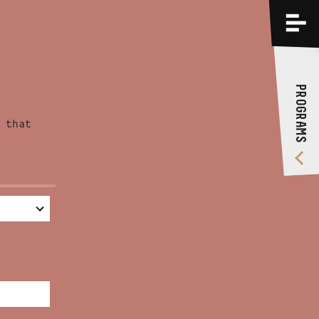
PROGRAMS
TRAININGS
PROGRAMS
ABOUT US
 that
VIDEO GALLERY