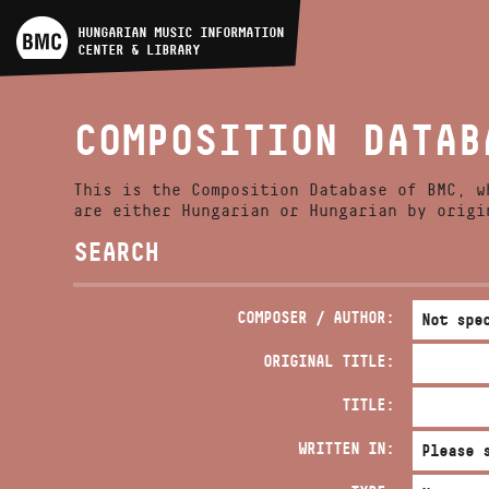
ARTIST DATABASE
HUNGARIAN MUSIC INFORMATION
CENTER & LIBRARY
COMPOSITION DATABASE
COMPOSITION DATAB
MUSIC LIBRARY, ONLINE
CATALOG
This is the Composition Database of BMC, w
are either Hungarian or Hungarian by origi
SEARCH
COMPOSER / AUTHOR:
ORIGINAL TITLE:
TITLE:
WRITTEN IN: