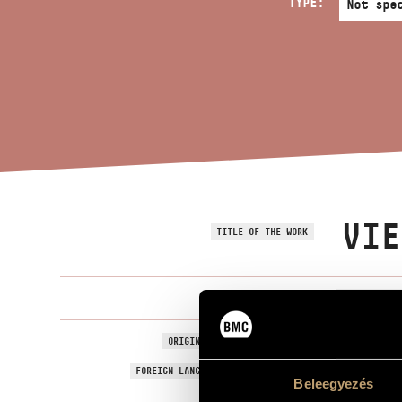
TYPE:
VIE
TITLE OF THE WORK
Verebi Végh
COMPOSER
Vier Gedicht
ORIGINAL / HUNGARIAN TITLE
Vier Gedicht
FOREIGN LANGUAGE / ENGLISH TITLE
Beleegyezés
For voice an
SUBTITLE