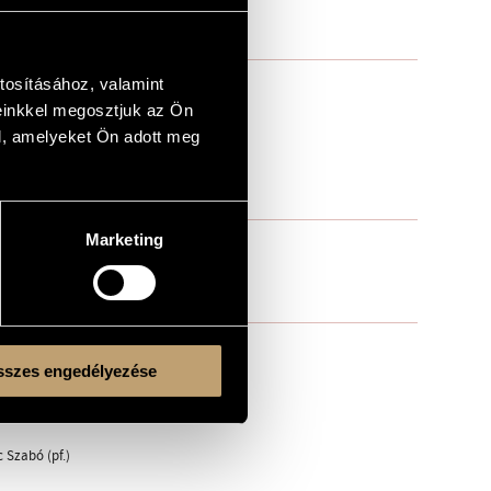
tosításához, valamint
einkkel megosztjuk az Ön
l, amelyeket Ön adott meg
Marketing
szes engedélyezése
c Szabó (pf.)