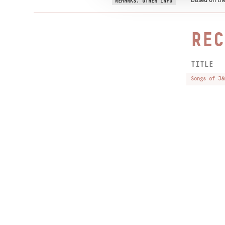
REMARKS, OTHER INFO
REC
TITLE
Songs of Já