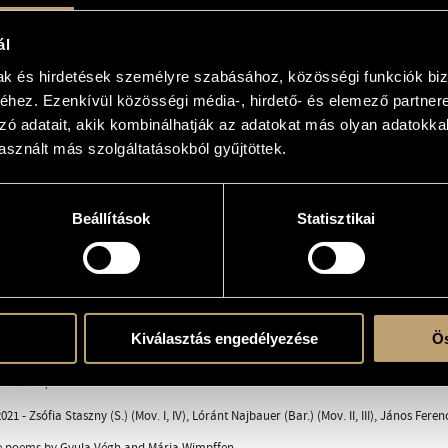
ál
mak és hirdetések személyre szabásához, közösségi funkciók biz
 with solo instrument(s)
hez. Ezenkívül közösségi média-, hirdető- és elemező partner
zó adatait, akik kombinálhatják az adatokat más olyan adatokka
sznált más szolgáltatásokból gyűjtöttek.
Beállítások
Statisztikai
schwer...
 in sonniger Mittagsruh...
gel in der Hand...
e dass ich gestorben bin...
; WIMPFFEN, Mária
Kiválasztás engedélyezése
Ös
.mus.188)
21 - Zsófia Staszny (S.) (Mov. I, IV), Lóránt Najbauer (Bar.) (Mov. II, III), János Feren
e poems by Gyula Végh and Mária Wimpffen