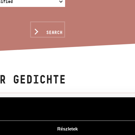
SEARCH
R GEDICHTE
 János
e
e
Részletek
d piano