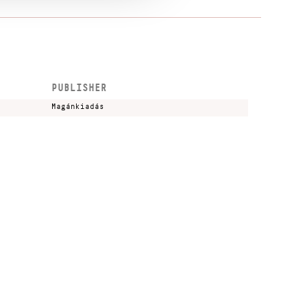
PUBLISHER
Magánkiadás
Kulturális és Innovációs Minisztérium
Nemzeti Kulturális Alap
Ferencváros