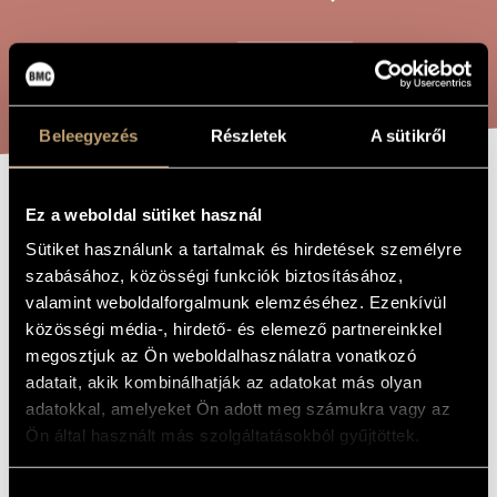
ARTIST DATABASE
COMPOSITION DATABASE
SEARCH
MUSIC LIBRARY, ONLINE CATALOG
Beleegyezés
Részletek
A sütikről
3 EPIGRAMS
Ez a weboldal sütiket használ
TITLE OF
THE WORK
Sütiket használunk a tartalmak és hirdetések személyre
szabásához, közösségi funkciók biztosításához,
Könczei Árpád
COMPOSER
valamint weboldalforgalmunk elemzéséhez. Ezenkívül
közösségi média-, hirdető- és elemező partnereinkkel
3 Epigramma
ORIGINAL /
HUNGARIAN
megosztjuk az Ön weboldalhasználatra vonatkozó
TITLE
adatait, akik kombinálhatják az adatokat más olyan
3 Epigrams
FOREIGN
adatokkal, amelyeket Ön adott meg számukra vagy az
LANGUAGE /
ENGLISH
Ön által használt más szolgáltatásokból gyűjtöttek.
TITLE
For solo violin
SUBTITLE
Hozzájárulás