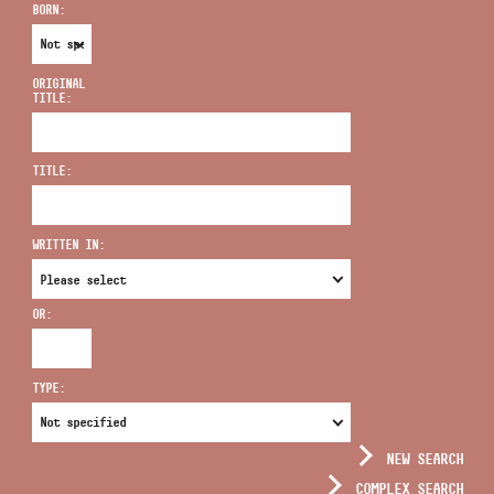
BORN:
ORIGINAL
TITLE:
ADDRESS
TITLE:
EMAIL
infokozpont@bmc.hu
WRITTEN IN:
PHONE
OR:
OPENING HOURS
TYPE:
NEW SEARCH
COMPLEX SEARCH