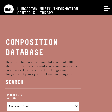
PROGRAMS
HUNGARIAN MUSIC INFORMATION
MENU
CENTER & LIBRARY
COMPETITIONS
TRAININGS
COMPOSITION
DATABASE
RELEASES
This is the Composition Database of BMC,
ABOUT US
which includes information about works by
composers that are either Hungarian or
Hungarian by origin or live in Hungary.
SEARCH
CONTACT
COMPOSER /
AUTHOR:
VIDEO GALLERY