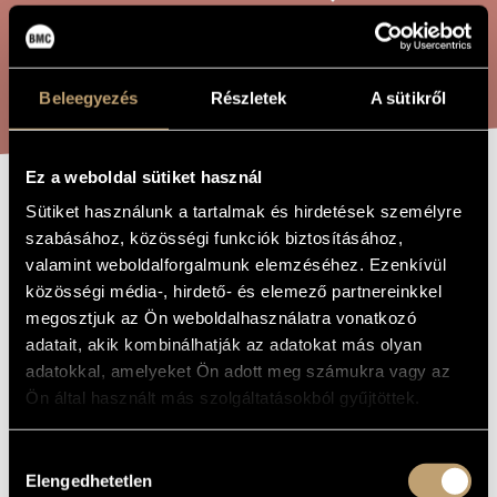
ARTIST DATABASE
COMPOSITION DATABASE
SEARCH
Beleegyezés
Részletek
A sütikről
MUSIC LIBRARY, ONLINE CATALOG
Ez a weboldal sütiket használ
IMPROVISATION
Sütiket használunk a tartalmak és hirdetések személyre
TITLE OF
THE WORK
szabásához, közösségi funkciók biztosításához,
EN FORME DE
valamint weboldalforgalmunk elemzéséhez. Ezenkívül
VALSE
közösségi média-, hirdető- és elemező partnereinkkel
megosztjuk az Ön weboldalhasználatra vonatkozó
adatait, akik kombinálhatják az adatokat más olyan
Cziffra György
COMPOSER
adatokkal, amelyeket Ön adott meg számukra vagy az
Ön által használt más szolgáltatásokból gyűjtöttek.
Improvisation en forme de valse
ORIGINAL /
HUNGARIAN
TITLE
Hozzájárulás
Improvisation en forme de valse
FOREIGN
Elengedhetetlen
LANGUAGE /
kiválasztása
ENGLISH