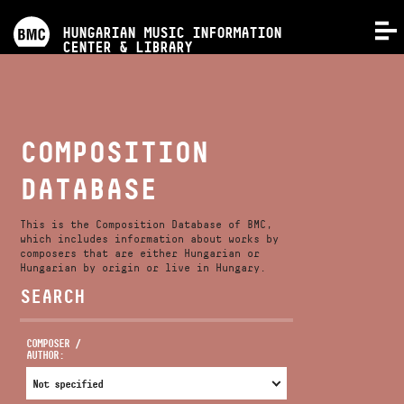
PROGRAMS
HUNGARIAN MUSIC INFORMATION
MENU
CENTER & LIBRARY
COMPETITIONS
TRAININGS
COMPOSITION
DATABASE
RELEASES
This is the Composition Database of BMC,
ABOUT US
which includes information about works by
composers that are either Hungarian or
Hungarian by origin or live in Hungary.
SEARCH
CONTACT
COMPOSER /
AUTHOR:
VIDEO GALLERY