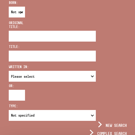
BORN:
ORIGINAL
TITLE:
ADDRESS
TITLE:
EMAIL
infokozpont@bmc.hu
WRITTEN IN:
PHONE
OR:
OPENING HOURS
TYPE:
NEW SEARCH
COMPLEX SEARCH