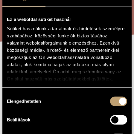
ARTIST DATABASE
COMPOSITION DATABASE
Ez a weboldal sütiket használ
SEARCH
Sütiket használunk a tartalmak és hirdetések személyre
MUSIC LIBRARY, ONLINE CATALOG
szabásához, közösségi funkciók biztosításához,
valamint weboldalforgalmunk elemzéséhez. Ezenkívül
közösségi média-, hirdető- és elemező partnereinkkel
RÉFLEXIONS
megosztjuk az Ön weboldalhasználatra vonatkozó
TITLE OF
THE WORK
adatait, akik kombinálhatják az adatokat más olyan
adatokkal, amelyeket Ön adott meg számukra vagy az
Koloss István
COMPOSER
Ön által használt más szolgáltatásokból gyűjtöttek.
Réflexions
ORIGINAL /
HUNGARIAN
Hozzájárulás
TITLE
Elengedhetetlen
kiválasztása
Réflexions
FOREIGN
LANGUAGE /
ENGLISH
TITLE
Beállítások
For organ
SUBTITLE