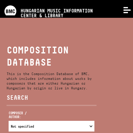
PROGRAMS
HUNGARIAN MUSIC INFORMATION
MENU
CENTER & LIBRARY
COMPETITIONS
TRAININGS
COMPOSITION
DATABASE
RELEASES
This is the Composition Database of BMC,
ABOUT US
which includes information about works by
composers that are either Hungarian or
Hungarian by origin or live in Hungary.
SEARCH
CONTACT
COMPOSER /
AUTHOR:
VIDEO GALLERY