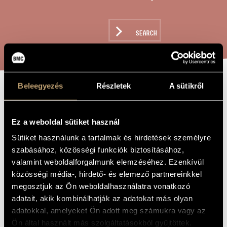
ARTIST DATABASE
COMPOSITION DATABASE
SEARCH
MUSIC LIBRARY, ONLINE CATALOG
Beleegyezés
Részletek
A sütikről
OUTSKIRTS OF
TITLE OF
THE WORK
MATTER
Ez a weboldal sütiket használ
Sütiket használunk a tartalmak és hirdetések személyre
Elia Alessio
COMPOSER
szabásához, közösségi funkciók biztosításához,
valamint weboldalforgalmunk elemzéséhez. Ezenkívül
Outskirts of Matter
ORIGINAL /
közösségi média-, hirdető- és elemező partnereinkkel
HUNGARIAN
TITLE
megosztjuk az Ön weboldalhasználatra vonatkozó
Outskirts of Matter
FOREIGN
adatait, akik kombinálhatják az adatokat más olyan
LANGUAGE /
adatokkal, amelyeket Ön adott meg számukra vagy az
ENGLISH
TITLE
Ön által használt más szolgáltatásokból gyűjtöttek.