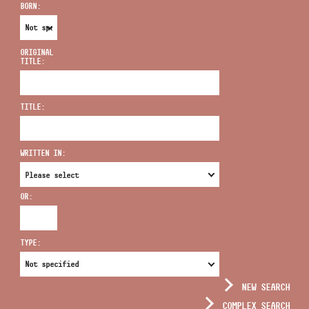
BORN:
ORIGINAL
TITLE:
ADDRESS
TITLE:
EMAIL
infokozpont@bmc.hu
WRITTEN IN:
PHONE
OR:
OPENING HOURS
TYPE:
NEW SEARCH
COMPLEX SEARCH