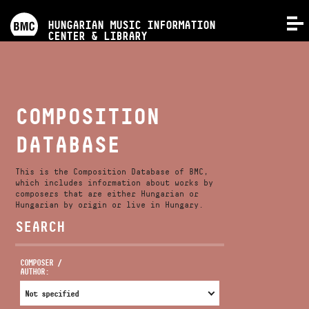
PROGRAMS
HUNGARIAN MUSIC INFORMATION
MENU
CENTER & LIBRARY
COMPETITIONS
TRAININGS
COMPOSITION
DATABASE
RELEASES
This is the Composition Database of BMC,
ABOUT US
which includes information about works by
composers that are either Hungarian or
Hungarian by origin or live in Hungary.
SEARCH
CONTACT
COMPOSER /
AUTHOR:
VIDEO GALLERY