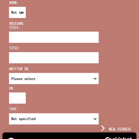
BORN:
ORIGINAL
TITLE:
ADDRESS
TITLE:
EMAIL
infokozpont@bmc.hu
WRITTEN IN:
PHONE
OR:
OPENING HOURS
TYPE:
NEW SEARCH
COMPLEX SEARCH