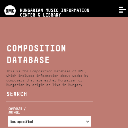
PROGRAMS
HUNGARIAN MUSIC INFORMATION
MENU
CENTER & LIBRARY
COMPETITIONS
TRAININGS
COMPOSITION
DATABASE
RELEASES
This is the Composition Database of BMC,
ABOUT US
which includes information about works by
composers that are either Hungarian or
Hungarian by origin or live in Hungary.
SEARCH
CONTACT
COMPOSER /
AUTHOR:
VIDEO GALLERY