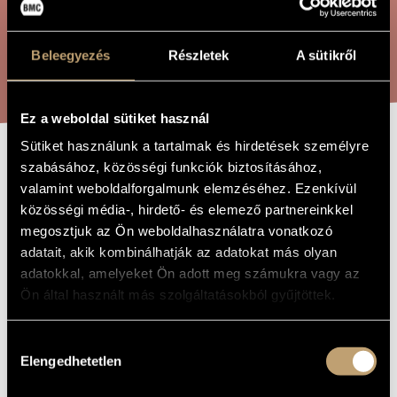
ARTIST DATABASE
COMPOSITION DATABASE
Beleegyezés
Részletek
A sütikről
SEARCH
MUSIC LIBRARY, ONLINE CATALOG
Ez a weboldal sütiket használ
Sütiket használunk a tartalmak és hirdetések személyre
szabásához, közösségi funkciók biztosításához,
ZALÁN´S RUN
TITLE OF
THE WORK
valamint weboldalforgalmunk elemzéséhez. Ezenkívül
közösségi média-, hirdető- és elemező partnereinkkel
Decsényi János
megosztjuk az Ön weboldalhasználatra vonatkozó
COMPOSER
adatait, akik kombinálhatják az adatokat más olyan
Zalán futása
ORIGINAL /
adatokkal, amelyeket Ön adott meg számukra vagy az
HUNGARIAN
TITLE
Ön által használt más szolgáltatásokból gyűjtöttek.
Zalán´s Run
FOREIGN
LANGUAGE /
ENGLISH
Hozzájárulás
TITLE
Elengedhetetlen
kiválasztása
1977
YEAR OF
COMPOSITION