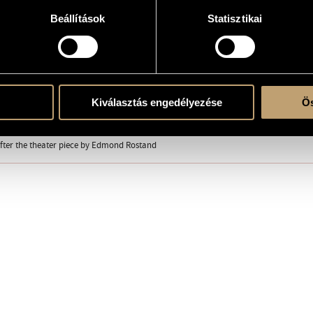
Beállítások
Statisztikai
adio drama
adio
, Kossuth Radio, Hungarian Radio, Budapest
Kiválasztás engedélyezése
Ös
adio, 1977
fter the theater piece by Edmond Rostand