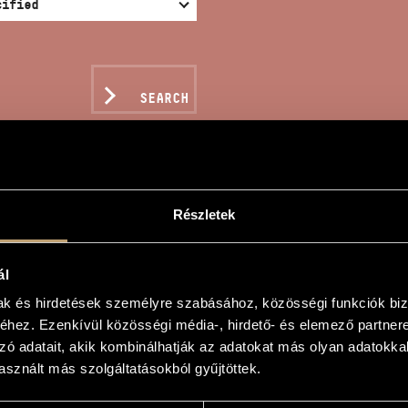
SEARCH
Részletek
ANO DE BERGERAC
ál
nos
mak és hirdetések személyre szabásához, közösségi funkciók biz
hez. Ezenkívül közösségi média-, hirdető- és elemező partner
ergerac
zó adatait, akik kombinálhatják az adatokat más olyan adatokka
sznált más szolgáltatásokból gyűjtöttek.
ergerac