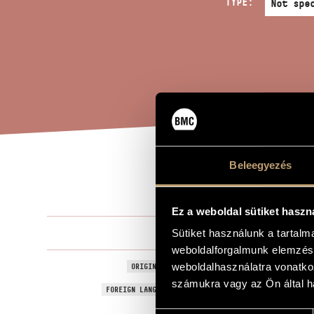
TYPE:
Beleegyezés
CYR
TITLE OF THE WORK
Ez a weboldal sütiket haszn
Decsényi Já
Sütiket használunk a tartal
COMPOSER
weboldalforgalmunk elemzésé
Cyrano de B
weboldalhasználatra vonatko
ORIGINAL / HUNGARIAN TITLE
számukra vagy az Ön által ha
Cyrano de B
FOREIGN LANGUAGE / ENGLISH TITLE
1976
YEAR OF COMPOSITION