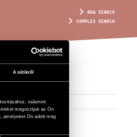
NEW SEARCH
COMPLEX SEARCH
A sütikről
tosításához, valamint
einkkel megosztjuk az Ön
l, amelyeket Ön adott meg