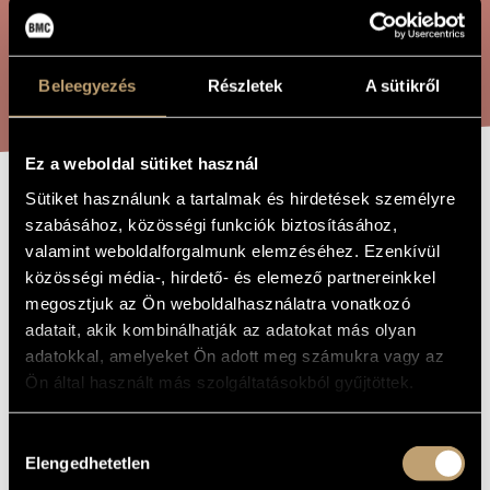
ARTIST DATABASE
COMPOSITION DATABASE
SEARCH
Beleegyezés
Részletek
A sütikről
MUSIC LIBRARY, ONLINE CATALOG
Ez a weboldal sütiket használ
Sütiket használunk a tartalmak és hirdetések személyre
THE TRIAL OF
TITLE OF
szabásához, közösségi funkciók biztosításához,
THE WORK
LUCULLUS
valamint weboldalforgalmunk elemzéséhez. Ezenkívül
közösségi média-, hirdető- és elemező partnereinkkel
megosztjuk az Ön weboldalhasználatra vonatkozó
Decsényi János
COMPOSER
adatait, akik kombinálhatják az adatokat más olyan
adatokkal, amelyeket Ön adott meg számukra vagy az
Lucullus a bírák előtt
ORIGINAL /
HUNGARIAN
Ön által használt más szolgáltatásokból gyűjtöttek.
TITLE
The Trial of Lucullus
FOREIGN
Hozzájárulás
LANGUAGE /
ENGLISH
Elengedhetetlen
kiválasztása
TITLE