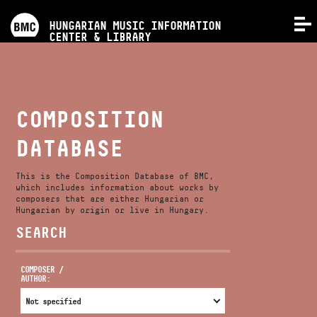
PROGRAMS
HUNGARIAN MUSIC INFORMATION
MENU
CENTER & LIBRARY
COMPETITIONS
TRAININGS
COMPOSITION
DATABASE
RELEASES
This is the Composition Database of BMC,
ABOUT US
which includes information about works by
composers that are either Hungarian or
Hungarian by origin or live in Hungary.
SEARCH
CONTACT
COMPOSER /
AUTHOR:
VIDEO GALLERY