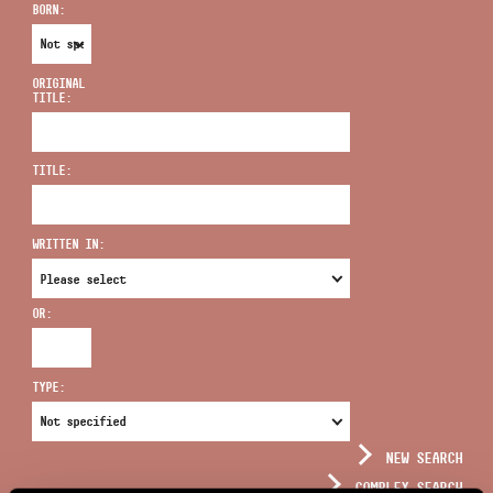
BORN:
ORIGINAL
TITLE:
ADDRESS
TITLE:
EMAIL
infokozpont@bmc.hu
WRITTEN IN:
PHONE
OR:
OPENING HOURS
TYPE:
NEW SEARCH
COMPLEX SEARCH