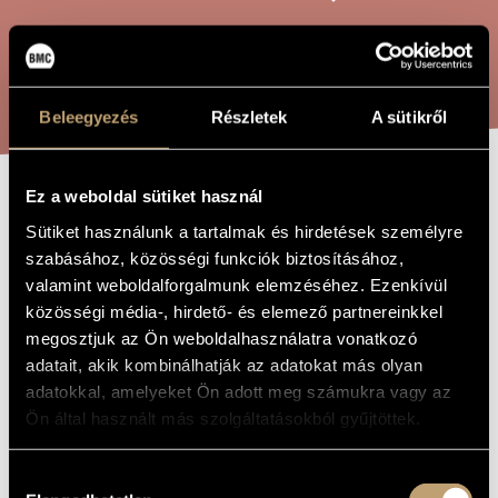
ARTIST DATABASE
COMPOSITION DATABASE
SEARCH
MUSIC LIBRARY, ONLINE CATALOG
Beleegyezés
Részletek
A sütikről
Ez a weboldal sütiket használ
SONG ABOUT THE
TITLE OF
Sütiket használunk a tartalmak és hirdetések személyre
THE WORK
RED HEADSTONES
szabásához, közösségi funkciók biztosításához,
valamint weboldalforgalmunk elemzéséhez. Ezenkívül
közösségi média-, hirdető- és elemező partnereinkkel
Decsényi János
COMPOSER
megosztjuk az Ön weboldalhasználatra vonatkozó
adatait, akik kombinálhatják az adatokat más olyan
Ének a piros fejfákról
ORIGINAL /
HUNGARIAN
adatokkal, amelyeket Ön adott meg számukra vagy az
TITLE
Ön által használt más szolgáltatásokból gyűjtöttek.
Song About the Red Headstones
FOREIGN
LANGUAGE /
ENGLISH
Hozzájárulás
TITLE