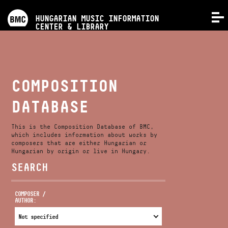
PROGRAMS
HUNGARIAN MUSIC INFORMATION
MENU
CENTER & LIBRARY
COMPETITIONS
TRAININGS
COMPOSITION
DATABASE
RELEASES
This is the Composition Database of BMC,
ABOUT US
which includes information about works by
composers that are either Hungarian or
Hungarian by origin or live in Hungary.
SEARCH
CONTACT
COMPOSER /
AUTHOR:
VIDEO GALLERY