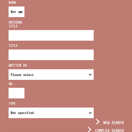
BORN:
ORIGINAL
TITLE:
ADDRESS
TITLE:
EMAIL
infokozpont@bmc.hu
WRITTEN IN:
PHONE
OR:
OPENING HOURS
TYPE:
NEW SEARCH
COMPLEX SEARCH