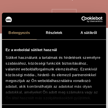
ARTIST DATABASE
COMPOSITION DATABASE
SEARCH
MUSIC LIBRARY, ONLINE CATALOG
Beleegyezés
Részletek
A sütikről
SORROW FOREST
TITLE OF
Ez a weboldal sütiket használ
THE WORK
Sütiket használunk a tartalmak és hirdetések személyre
Tóth Péter
COMPOSER
szabásához, közösségi funkciók biztosításához,
valamint weboldalforgalmunk elemzéséhez. Ezenkívül
Bánat-erdő
ORIGINAL /
közösségi média-, hirdető- és elemező partnereinkkel
HUNGARIAN
TITLE
megosztjuk az Ön weboldalhasználatra vonatkozó
Sorrow Forest
FOREIGN
adatait, akik kombinálhatják az adatokat más olyan
LANGUAGE /
adatokkal, amelyeket Ön adott meg számukra vagy az
ENGLISH
TITLE
Ön által használt más szolgáltatásokból gyűjtöttek.
On Hungarian folk texts - For six-part mixed choir
SUBTITLE