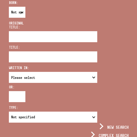
BORN:
ORIGINAL
TITLE:
ADDRESS
TITLE:
EMAIL
infokozpont@bmc.hu
WRITTEN IN:
PHONE
OR:
OPENING HOURS
TYPE:
NEW SEARCH
COMPLEX SEARCH