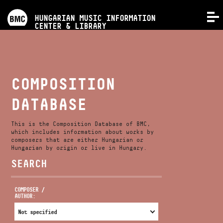
PROGRAMS
HUNGARIAN MUSIC INFORMATION
MENU
CENTER & LIBRARY
COMPETITIONS
TRAININGS
COMPOSITION
DATABASE
RELEASES
This is the Composition Database of BMC,
ABOUT US
which includes information about works by
composers that are either Hungarian or
Hungarian by origin or live in Hungary.
SEARCH
CONTACT
COMPOSER /
AUTHOR:
VIDEO GALLERY