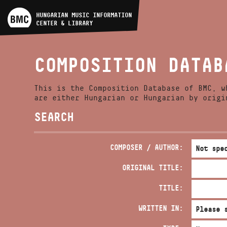
ARTIST DATABASE
HUNGARIAN MUSIC INFORMATION
CENTER & LIBRARY
COMPOSITION DATABASE
COMPOSITION DATAB
MUSIC LIBRARY, ONLINE
CATALOG
This is the Composition Database of BMC, w
are either Hungarian or Hungarian by origi
SEARCH
COMPOSER / AUTHOR:
ORIGINAL TITLE:
TITLE:
WRITTEN IN: