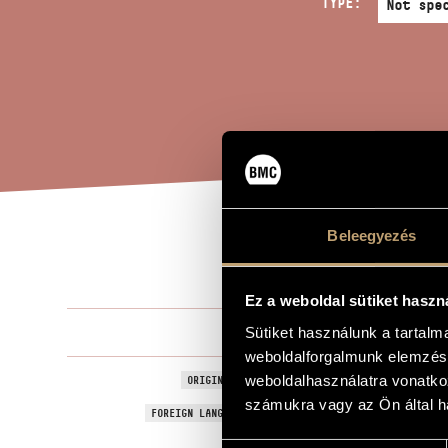
TYPE:
Beleegyezés
WAL
TITLE OF THE WORK
Ez a weboldal sütiket haszn
Tóth Péter
Sütiket használunk a tartal
COMPOSER
weboldalforgalmunk elemzésé
Szentimentál
weboldalhasználatra vonatko
ORIGINAL / HUNGARIAN TITLE
számukra vagy az Ön által ha
Waltz Senti
FOREIGN LANGUAGE / ENGLISH TITLE
For violin, c
SUBTITLE