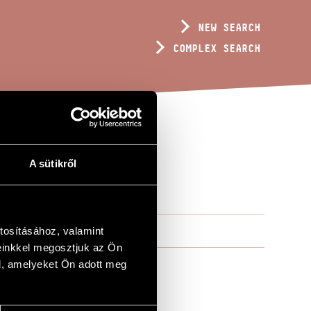
NEW SEARCH
COMPLEX SEARCH
A sütikről
tosításához, valamint
einkkel megosztjuk az Ön
l, amelyeket Ön adott meg