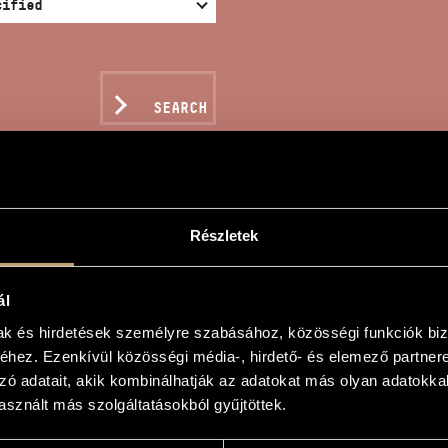
SEARCH
Részletek
TZ SENTIMENTAL
ál
mak és hirdetések személyre szabásához, közösségi funkciók biz
hez. Ezenkívül közösségi média-, hirdető- és elemező partner
is keringő
zó adatait, akik kombinálhatják az adatokat más olyan adatokka
sznált más szolgáltatásokból gyűjtöttek.
mental
ello and piano