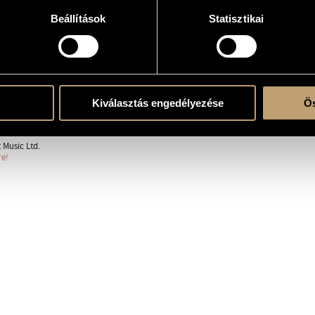
Beállítások
Statisztikai
Sosztakovics
sic
Kiválasztás engedélyezése
Ös
ent
Music Ltd.
re!