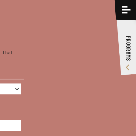
PROGRAMS
TRAININGS
PROGRAMS
ABOUT US
 that
VIDEO GALLERY