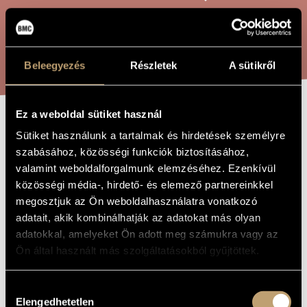
ARTIST DATABASE
COMPOSITION DATABASE
SEARCH
Beleegyezés
Részletek
A sütikről
MUSIC LIBRARY, ONLINE CATALOG
Ez a weboldal sütiket használ
SONATA DA
Sütiket használunk a tartalmak és hirdetések személyre
TITLE OF
THE WORK
szabásához, közösségi funkciók biztosításához,
CHIESA
valamint weboldalforgalmunk elemzéséhez. Ezenkívül
közösségi média-, hirdető- és elemező partnereinkkel
Tóth Péter
megosztjuk az Ön weboldalhasználatra vonatkozó
COMPOSER
adatait, akik kombinálhatják az adatokat más olyan
Sonata da chiesa
ORIGINAL /
adatokkal, amelyeket Ön adott meg számukra vagy az
HUNGARIAN
TITLE
Ön által használt más szolgáltatásokból gyűjtöttek.
Sonata da chiesa
FOREIGN
LANGUAGE /
ENGLISH
Hozzájárulás
TITLE
Elengedhetetlen
kiválasztása