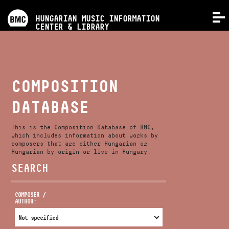
PROGRAMS
HUNGARIAN MUSIC INFORMATION
MENU
CENTER & LIBRARY
COMPETITIONS
TRAININGS
COMPOSITION
DATABASE
RELEASES
This is the Composition Database of BMC,
ABOUT US
which includes information about works by
composers that are either Hungarian or
Hungarian by origin or live in Hungary.
SEARCH
CONTACT
COMPOSER /
AUTHOR:
VIDEO GALLERY