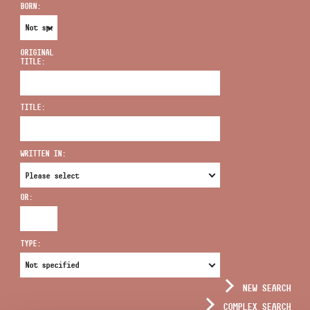
BORN:
ORIGINAL
TITLE:
ADDRESS
TITLE:
EMAIL
infokozpont@bmc.hu
WRITTEN IN:
PHONE
OR:
OPENING HOURS
TYPE:
NEW SEARCH
COMPLEX SEARCH