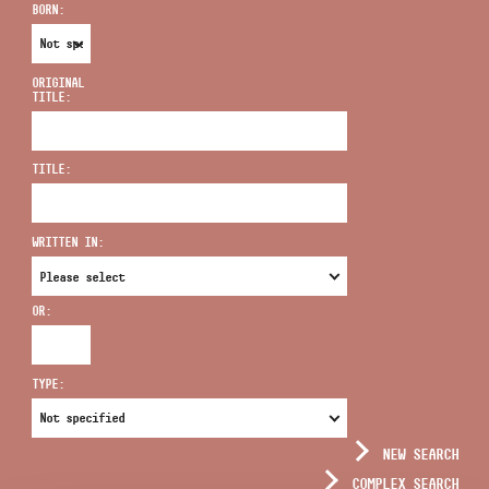
BORN:
ORIGINAL
TITLE:
ADDRESS
TITLE:
EMAIL
infokozpont@bmc.hu
WRITTEN IN:
PHONE
OR:
OPENING HOURS
TYPE:
NEW SEARCH
COMPLEX SEARCH