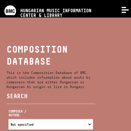
PROGRAMS
HUNGARIAN MUSIC INFORMATION
MENU
CENTER & LIBRARY
COMPETITIONS
TRAININGS
COMPOSITION
DATABASE
RELEASES
This is the Composition Database of BMC,
ABOUT US
which includes information about works by
composers that are either Hungarian or
Hungarian by origin or live in Hungary.
SEARCH
CONTACT
COMPOSER /
AUTHOR:
VIDEO GALLERY