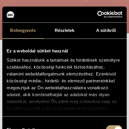
ARTIST DATABASE
COMPOSITION DATABASE
SEARCH
MUSIC LIBRARY, ONLINE CATALOG
Beleegyezés
Részletek
A sütikről
Ez a weboldal sütiket használ
MODERN
TITLE OF
Sütiket használunk a tartalmak és hirdetések személyre
THE WORK
BARBARIANS
szabásához, közösségi funkciók biztosításához,
valamint weboldalforgalmunk elemzéséhez. Ezenkívül
közösségi média-, hirdető- és elemező partnereinkkel
Tóth Péter
COMPOSER
megosztjuk az Ön weboldalhasználatra vonatkozó
adatait, akik kombinálhatják az adatokat más olyan
Modern barbárok
ORIGINAL /
HUNGARIAN
adatokkal, amelyeket Ön adott meg számukra vagy az
TITLE
Ön által használt más szolgáltatásokból gyűjtöttek.
Modern Barbarians
FOREIGN
LANGUAGE /
ENGLISH
Hozzájárulás
TITLE