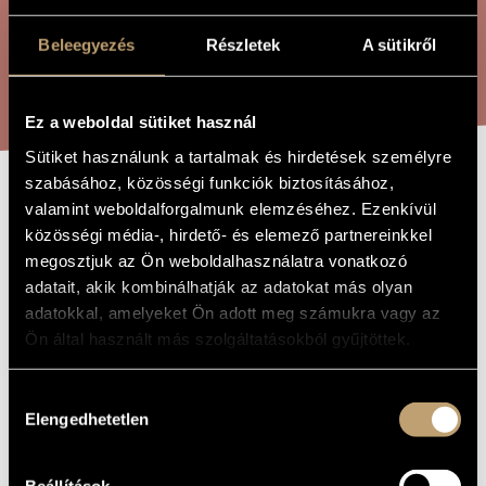
ARTIST DATABASE
Beleegyezés
Részletek
A sütikről
COMPOSITION DATABASE
SEARCH
MUSIC LIBRARY, ONLINE CATALOG
Ez a weboldal sütiket használ
Sütiket használunk a tartalmak és hirdetések személyre
szabásához, közösségi funkciók biztosításához,
DE RE MI
valamint weboldalforgalmunk elemzéséhez. Ezenkívül
TITLE OF
THE WORK
közösségi média-, hirdető- és elemező partnereinkkel
megosztjuk az Ön weboldalhasználatra vonatkozó
Tóth Péter
COMPOSER
adatait, akik kombinálhatják az adatokat más olyan
adatokkal, amelyeket Ön adott meg számukra vagy az
De re mi
ORIGINAL /
Ön által használt más szolgáltatásokból gyűjtöttek.
HUNGARIAN
TITLE
De re mi
FOREIGN
Hozzájárulás
LANGUAGE /
ENGLISH
Elengedhetetlen
kiválasztása
TITLE
For children´s choir with piano accompaniment
SUBTITLE