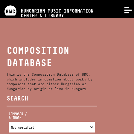
PROGRAMS
HUNGARIAN MUSIC INFORMATION
MENU
CENTER & LIBRARY
COMPETITIONS
TRAININGS
COMPOSITION
DATABASE
RELEASES
This is the Composition Database of BMC,
ABOUT US
which includes information about works by
composers that are either Hungarian or
Hungarian by origin or live in Hungary.
SEARCH
CONTACT
COMPOSER /
AUTHOR:
VIDEO GALLERY