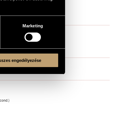
Marketing
szes engedélyezése
cond.)