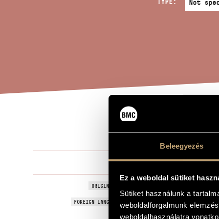
TYPE:
SER
TITLE OF THE WORK
Beleegyezés
Volkmann R
COMPOSER
Ez a weboldal sütiket haszn
III. szerenád
ORIGINAL / HUNGARIAN TITLE
Sütiket használunk a tartal
Serenade No.
FOREIGN LANGUAGE / ENGLISH TITLE
weboldalforgalmunk elemzésé
weboldalhasználatra vonatko
For cello an
SUBTITLE