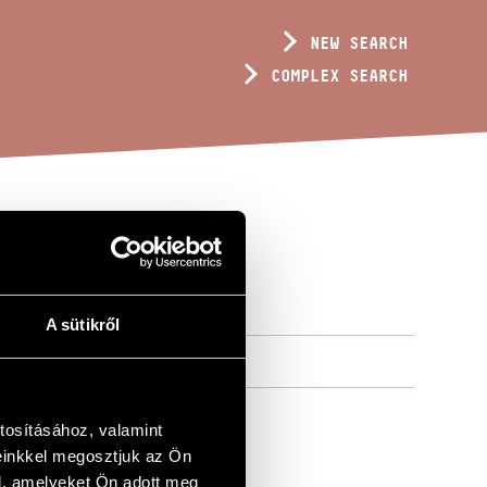
NEW SEARCH
COMPLEX SEARCH
), OP. 69
A sütikről
tosításához, valamint
einkkel megosztjuk az Ön
l, amelyeket Ön adott meg