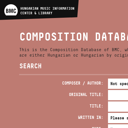
ARTIST DATABASE
HUNGARIAN MUSIC INFORMATION
CENTER & LIBRARY
COMPOSITION DATABASE
COMPOSITION DATAB
MUSIC LIBRARY, ONLINE
CATALOG
This is the Composition Database of BMC, w
are either Hungarian or Hungarian by origi
SEARCH
COMPOSER / AUTHOR:
ORIGINAL TITLE:
TITLE:
WRITTEN IN: