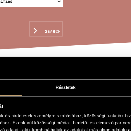
SEARCH
ENADE NO. 3 (D MINOR
Részletek
óbert
ál
 (d-moll), Op. 69
mak és hirdetések személyre szabásához, közösségi funkciók biz
 3 (D Minor), Op. 69
hez. Ezenkívül közösségi média-, hirdető- és elemező partner
zó adatait, akik kombinálhatják az adatokat más olyan adatokka
d string orchestra