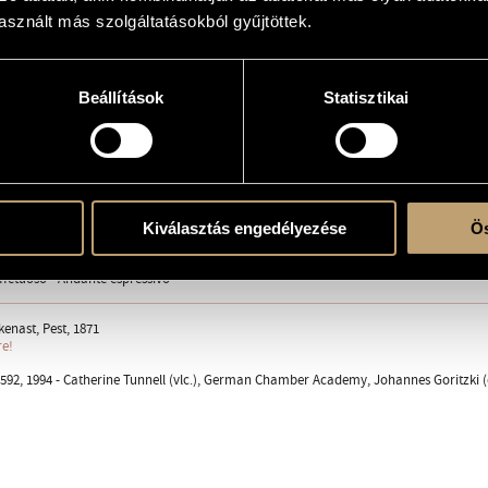
sznált más szolgáltatásokból gyűjtöttek.
urenak in Pest
Beállítások
Statisztikai
ings: vl. 1, vl. 2, vla., vlc., cb.
Kiválasztás engedélyezése
Ös
 non troppo
ffetuoso - Allegro non tanto
ffetuoso - Andante espressivo
enast, Pest, 1871
re!
92, 1994 - Catherine Tunnell (vlc.), German Chamber Academy, Johannes Goritzki (